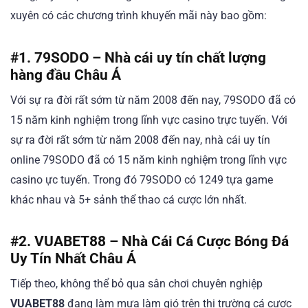
xuyên có các chương trình khuyến mãi này bao gồm:
#1. 79SODO – Nhà cái uy tín chất lượng
hàng đầu Châu Á
Với sự ra đời rất sớm từ năm 2008 đến nay, 79SODO đã có
15 năm kinh nghiệm trong lĩnh vực casino trực tuyến. Với
sự ra đời rất sớm từ năm 2008 đến nay, nhà cái uy tín
online 79SODO đã có 15 năm kinh nghiệm trong lĩnh vực
casino ực tuyến. Trong đó 79SODO có 1249 tựa game
khác nhau và 5+ sảnh thể thao cá cược lớn nhất.
#2. VUABET88 – Nhà Cái Cá Cược Bóng Đá
Uy Tín Nhất Châu Á
Tiếp theo, không thể bỏ qua sân chơi chuyên nghiệp
VUABET88
đang làm mưa làm gió trên thị trường cá cược