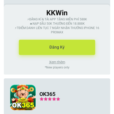
KKWin
⚡️ĐĂNG KÍ & TẢI APP TẶNG MIỄN PHÍ 588K
🔥NẠP ĐẦU 50K THƯỞNG ĐẾN 18.888K
⚡️TĐIỂM DANH LIÊN TỤC 7 NGÀY NHẬN THƯỞNG IPHONE 16
PROMAX
Đăng Ký
Xem thêm
*New players only
OK365