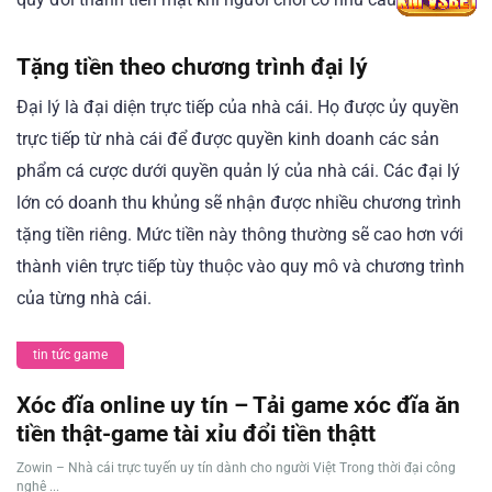
Tặng tiền theo chương trình đại lý
Đại lý là đại diện trực tiếp của nhà cái. Họ được ủy quyền
trực tiếp từ nhà cái để được quyền kinh doanh các sản
phẩm cá cược dưới quyền quản lý của nhà cái. Các đại lý
lớn có doanh thu khủng sẽ nhận được nhiều chương trình
tặng tiền riêng. Mức tiền này thông thường sẽ cao hơn với
thành viên trực tiếp tùy thuộc vào quy mô và chương trình
của từng nhà cái.
tin tức game
Xóc đĩa online uy tín – Tải game xóc đĩa ăn
tiền thật-game tài xỉu đổi tiền thậtt
Zowin – Nhà cái trực tuyến uy tín dành cho người Việt Trong thời đại công
nghệ ...