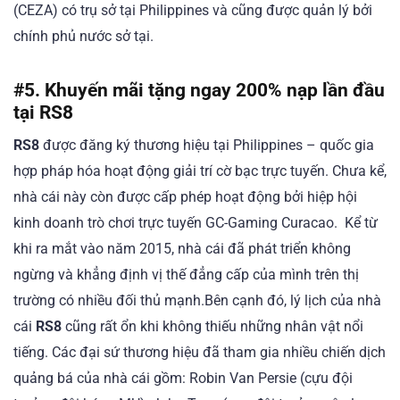
(CEZA) có trụ sở tại Philippines và cũng được quản lý bởi
chính phủ nước sở tại.
#5. Khuyến mãi tặng ngay 200% nạp lần đầu
tại RS8
RS8
được đăng ký thương hiệu tại Philippines – quốc gia
hợp pháp hóa hoạt động giải trí cờ bạc trực tuyến. Chưa kể,
nhà cái này còn được cấp phép hoạt động bởi hiệp hội
kinh doanh trò chơi trực tuyến GC-Gaming Curacao. Kể từ
khi ra mắt vào năm 2015, nhà cái đã phát triển không
ngừng và khẳng định vị thế đẳng cấp của mình trên thị
trường có nhiều đối thủ mạnh.Bên cạnh đó, lý lịch của nhà
cái
RS8
cũng rất ổn khi không thiếu những nhân vật nổi
tiếng. Các đại sứ thương hiệu đã tham gia nhiều chiến dịch
quảng bá của nhà cái gồm: Robin Van Persie (cựu đội