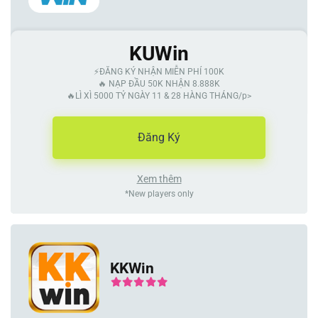
KUWin
⚡ĐĂNG KÝ NHẬN MIỄN PHÍ 100K
🔥 NẠP ĐẦU 50K NHẬN 8.888K
🔥LÌ XÌ 5000 TỶ NGÀY 11 & 28 HÀNG THÁNG/p>
Đăng Ký
Xem thêm
*New players only
KKWin