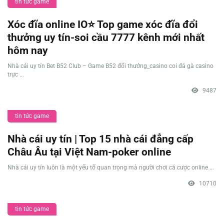
tin tức game
Xóc đĩa online IO⭐️ Top game xóc đĩa đổi
thưởng uy tín-soi cầu 7777 kênh mới nhất
hôm nay
Nhà cái uy tín Bet B52 Club – Game B52 đổi thưởng_casino coi đá gà casino
trực ...
9487
tin tức game
Nhà cái uy tín | Top 15 nhà cái đẳng cấp
Châu Âu tại Việt Nam-poker online
Nhà cái uy tín luôn là một yếu tố quan trọng mà người chơi cá cược online ...
10710
tin tức game