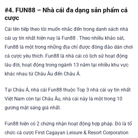
#4. FUN88 – Nhà cái đa dạng sản phẩm cá
cược
Cái tên tiếp theo tôi muốn nhắc đến trong danh sách nhà
cái uy tín nhất hiện nay là Fun88 . Theo nhiều khảo sát,
Fun88 là một trong những địa chỉ được đông đảo dân chơi
cá cược yêu thích. Fun88 là nhà cái có lịch sử hoạt động
lâu đời, hoạt động trong ngành 13 năm tại nhiều khu vực
khác nhau từ Châu Âu đến Châu Á.
Tại Châu Á, nhà cái Fun88 thuộc Top 3 nhà cái uy tín nhất
Việt Nam còn tại Châu Âu, nhà cái này là một trong 10
gương mặt sáng giá nhất.
Fun88 hiện có 2 chứng nhận hoạt động hợp pháp. Đó là tổ
chức cá cược First Cagayan Leisure & Resort Corporation