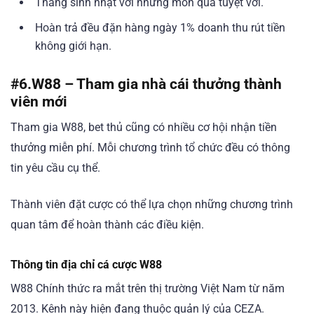
Tháng sinh nhật với những món quà tuyệt vời.
Hoàn trả đều đặn hàng ngày 1% doanh thu rút tiền
không giới hạn.
#6.
W88 – Tham gia nhà cái thưởng thành
viên mới
Tham gia W88, bet thủ cũng có nhiều cơ hội nhận tiền
thưởng miễn phí. Mỗi chương trình tổ chức đều có thông
tin yêu cầu cụ thể.
Thành viên đặt cược có thể lựa chọn những chương trình
quan tâm để hoàn thành các điều kiện.
Thông tin địa chỉ cá cược W88
W88 Chính thức ra mắt trên thị trường Việt Nam từ năm
2013. Kênh này hiện đang thuộc quản lý của CEZA.