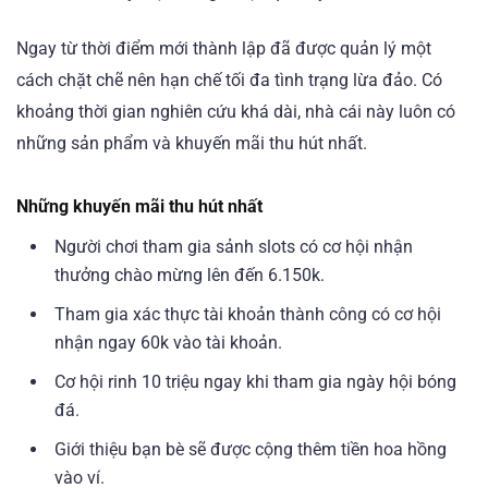
Ngay từ thời điểm mới thành lập đã được quản lý một
cách chặt chẽ nên hạn chế tối đa tình trạng lừa đảo. Có
khoảng thời gian nghiên cứu khá dài, nhà cái này luôn có
những sản phẩm và khuyến mãi thu hút nhất.
Những khuyến mãi thu hút nhất
Người chơi tham gia sảnh slots có cơ hội nhận
thưởng chào mừng lên đến 6.150k.
Tham gia xác thực tài khoản thành công có cơ hội
nhận ngay 60k vào tài khoản.
Cơ hội rinh 10 triệu ngay khi tham gia ngày hội bóng
đá.
Giới thiệu bạn bè sẽ được cộng thêm tiền hoa hồng
vào ví.