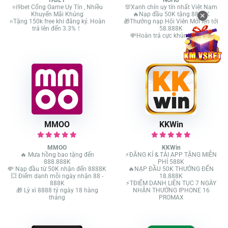
i9BET
NOHU
⭐️i9bet Cổng Game Uy Tín , Nhiều
💯Xanh chín uy tín nhất Việt Nam
Khuyến Mãi Khủng
🔥Nạp đầu 50K tặng 8888K
✕
⭐️Tặng 150k free khi đăng ký. Hoàn
🎁Thưởng nạp Hội Viên Mới lên tới
trả lên đến 3.3%！
58.888K
💸Hoàn trả cực khủng đến 2%
MMOO
KKWin
MMOO
KKWin
🔥 Mưa hồng bao tặng đến
⚡️ĐĂNG KÍ & TẢI APP TẶNG MIỄN
888.888K
PHÍ 588K
💸 Nạp đầu từ 50K nhận đến 8888K
🔥NẠP ĐẦU 50K THƯỞNG ĐẾN
💥 Điểm danh mỗi ngày nhận 88 -
18.888K
888K
⚡️TĐIỂM DANH LIÊN TỤC 7 NGÀY
🎁 Lỳ xì 8888 tỷ ngày 18 hàng
NHẬN THƯỞNG IPHONE 16
tháng
PROMAX