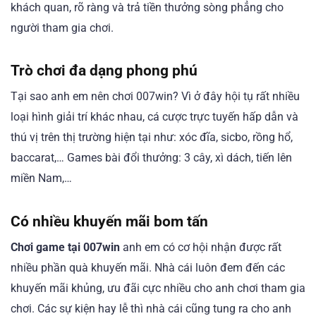
khách quan, rõ ràng và trả tiền thưởng sòng phẳng cho
người tham gia chơi.
Trò chơi đa dạng phong phú
Tại sao anh em nên chơi 007win? Vì ở đây hội tụ rất nhiều
loại hình giải trí khác nhau, cá cược trực tuyến hấp dẫn và
thú vị trên thị trường hiện tại như: xóc đĩa, sicbo, rồng hổ,
baccarat,… Games bài đổi thưởng: 3 cây, xì dách, tiến lên
miền Nam,…
Có nhiều khuyến mãi bom tấn
Chơi game tại 007win
anh em có cơ hội nhận được rất
nhiều phần quà khuyến mãi. Nhà cái luôn đem đến các
khuyến mãi khủng, ưu đãi cực nhiều cho anh chơi tham gia
chơi. Các sự kiện hay lễ thì nhà cái cũng tung ra cho anh