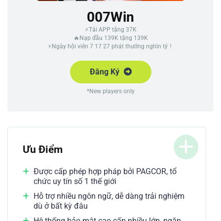
007Win
⚡️Tải APP tặng 37K
🔥Nạp đầu 139K tặng 139K
⚡️Ngày hội viên 7 17 27 phát thưởng nghìn tỷ！
Đăng Ký
*New players only
Ưu Điểm
Được cấp phép hợp pháp bởi PAGCOR, tổ
chức uy tín số 1 thế giới
Hỗ trợ nhiều ngôn ngữ, dễ dàng trải nghiệm
dù ở bất kỳ đâu
Hệ thống bảo mật cao cấp nhiều lớp, ngăn