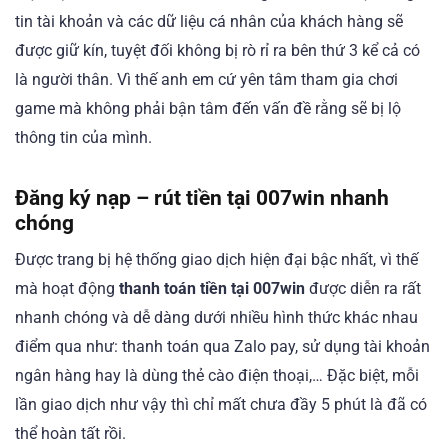
tin tài khoản và các dữ liệu cá nhân của khách hàng sẽ
được giữ kín, tuyệt đối không bị rò rỉ ra bên thứ 3 kể cả có
là người thân. Vì thế anh em cứ yên tâm tham gia chơi
game mà không phải bận tâm đến vấn đề rằng sẽ bị lộ
thông tin của mình.
Đăng ký nạp – rút tiền tại 007win nhanh
chóng
Được trang bị hệ thống giao dịch hiện đại bậc nhất, vì thế
mà hoạt động
thanh toán tiền tại 007win
được diễn ra rất
nhanh chóng và dễ dàng dưới nhiều hình thức khác nhau
điểm qua như: thanh toán qua Zalo pay, sử dụng tài khoản
ngân hàng hay là dùng thẻ cào điện thoại,… Đặc biệt, mỗi
lần giao dịch như vậy thì chỉ mất chưa đầy 5 phút là đã có
thể hoàn tất rồi.