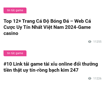
tin tức game
Top 12+ Trang Cá Độ Bóng Đá – Web Cá
Cược Uy Tín Nhất Việt Nam 2024-Game
casino
11255
tin tức game
#10 Link tải game tài xỉu online đổi thưởng
tiền thật uy tín-rồng bạch kim 247
11226