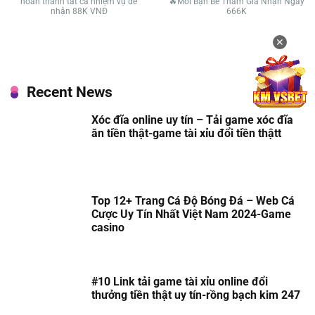
hoàn thành tất cả nhiệm vụ để
🔥Mời Bạn Bè Tham Gia Nhận Ngay
nhận 88K VNĐ
666K
✕
Recent News
Xóc đĩa online uy tín – Tải game xóc đĩa
ăn tiền thật-game tài xỉu đổi tiền thậtt
Top 12+ Trang Cá Độ Bóng Đá – Web Cá
Cược Uy Tín Nhất Việt Nam 2024-Game
casino
#10 Link tải game tài xỉu online đổi
thưởng tiền thật uy tín-rồng bạch kim 247