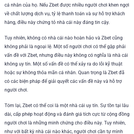
cá nhân của họ. Nếu Zbet được nhiều người chơi khen ngợi
về chất lượng dịch vụ, tỷ lệ thanh toán và sự hỗ trợ khách
hàng, điều này chứng tỏ nhà cái này đáng tin cậy.
Tuy nhiên, không có nhà cái nào hoàn hảo và Zbet cũng
không phải là ngoại lệ. Một số người chơi có thể gặp phải
vấn đề với Zbet, nhưng điều này không có nghĩa là nhà cái
không uy tín. Một số vấn đề có thể xảy ra do lỗi kỹ thuật
hoặc sự không thỏa mãn cá nhân. Quan trọng là Zbet đã
có các biện pháp để giải quyết các vấn đề này và hỗ trợ
người chơi.
Tóm lại, Zbet có thể coi là một nhà cái uy tín. Sự tồn tại lâu
dài, cấp phép hoạt động và đánh giá tích cực từ cộng đồng
người chơi là những minh chứng cho điều này. Tuy nhiên,
như với bất kỳ nhà cái nào khác, người chơi cần tự mình