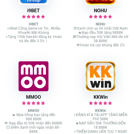
i9BET
NOHU
i9BET
NOHU
⭐️i9bet Cổng Game Uy Tín , Nhiều
💯Xanh chín uy tín nhất Việt Nam
Khuyến Mãi Khủng
🔥Nạp đầu 50K tặng 8888K
⭐️Tặng 150k free khi đăng ký. Hoàn
🎁Thưởng nạp Hội Viên Mới lên tới
trả lên đến 3.3%！
58.888K
💸Hoàn trả cực khủng đến 2%
MMOO
KKWin
MMOO
KKWin
🔥 Mưa hồng bao tặng đến
⚡️ĐĂNG KÍ & TẢI APP TẶNG MIỄN
888.888K
PHÍ 588K
💸 Nạp đầu từ 50K nhận đến 8888K
🔥NẠP ĐẦU 50K THƯỞNG ĐẾN
💥 Điểm danh mỗi ngày nhận 88 -
18.888K
888K
⚡️TĐIỂM DANH LIÊN TỤC 7 NGÀY