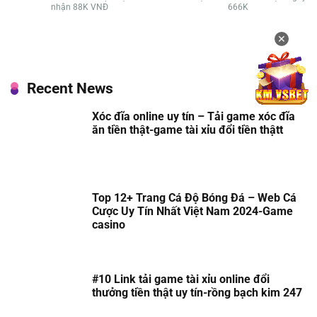
nhận 88K VNĐ
666K
✕
Recent News
Xóc đĩa online uy tín – Tải game xóc đĩa
ăn tiền thật-game tài xỉu đổi tiền thậtt
Top 12+ Trang Cá Độ Bóng Đá – Web Cá
Cược Uy Tín Nhất Việt Nam 2024-Game
casino
#10 Link tải game tài xỉu online đổi
thưởng tiền thật uy tín-rồng bạch kim 247