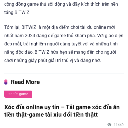
cộng đồng game thủ sôi động và đầy kích thích trên nền
tảng BITWIZ.
Tóm lại, BITWIZ là một địa điểm chơi tài xỉu online mới
nhất năm 2023 đáng để game thủ khám phá. Với giao diện
đẹp mắt, trải nghiệm người dùng tuyệt vời và những tính
năng độc đáo, BITWIZ hứa hẹn sẽ mang đến cho người
chơi những giây phút giải trí thú vị và đáng nhớ.
Read More
tin tức game
Xóc đĩa online uy tín – Tải game xóc đĩa ăn
tiền thật-game tài xỉu đổi tiền thậtt
11449