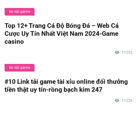
tin tức game
Top 12+ Trang Cá Độ Bóng Đá – Web Cá
Cược Uy Tín Nhất Việt Nam 2024-Game
casino
11255
tin tức game
#10 Link tải game tài xỉu online đổi thưởng
tiền thật uy tín-rồng bạch kim 247
11226