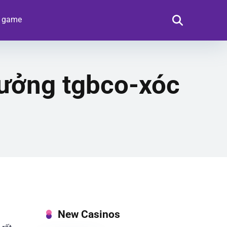
c game
hưởng tgbco-xóc
New Casinos