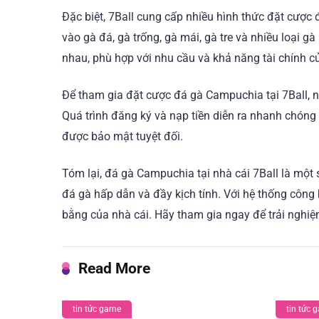
Đặc biệt, 7Ball cung cấp nhiều hình thức đặt cượ
vào gà đá, gà trống, gà mái, gà tre và nhiều loại 
nhau, phù hợp với nhu cầu và khả năng tài chính c
Để tham gia đặt cược đá gà Campuchia tại 7Ball, n
Quá trình đăng ký và nạp tiền diễn ra nhanh chóng
được bảo mật tuyệt đối.
Tóm lại, đá gà Campuchia tại nhà cái 7Ball là một
đá gà hấp dẫn và đầy kịch tính. Với hệ thống công
bằng của nhà cái. Hãy tham gia ngay để trải nghiệm
Read More
tin tức game
tin tức 