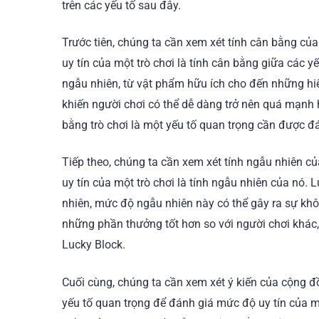
trên các yếu tố sau đây.
Trước tiên, chúng ta cần xem xét tính cân bằng củ
uy tín của một trò chơi là tính cân bằng giữa các y
ngẫu nhiên, từ vật phẩm hữu ích cho đến những hiể
khiến người chơi có thể dễ dàng trở nên quá mạnh 
bằng trò chơi là một yếu tố quan trọng cần được đ
Tiếp theo, chúng ta cần xem xét tính ngẫu nhiên c
uy tín của một trò chơi là tính ngẫu nhiên của nó. 
nhiên, mức độ ngẫu nhiên này có thể gây ra sự kh
những phần thưởng tốt hơn so với người chơi khác,
Lucky Block.
Cuối cùng, chúng ta cần xem xét ý kiến của cộng 
yếu tố quan trọng để đánh giá mức độ uy tín của m