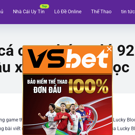
hủ
Nhà Cái Uy Tín
Lô Đề Online
Thể Thao
tin tứ
cá cược bóng đá 92
×
ầu xsmb minh ngọc
ồng game thủ Minecraft. Tuy nhiên, mức độ uy tín của Lucky Blo
g bài viết này, chúng ta sẽ đánh giá mức độ uy tín của Lucky B