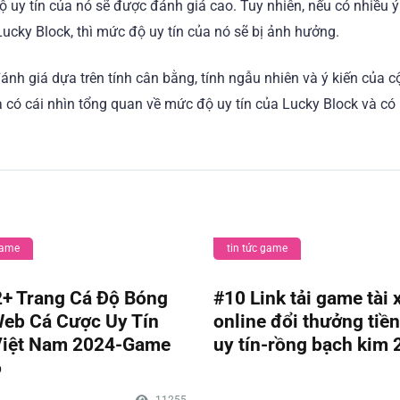
 uy tín của nó sẽ được đánh giá cao. Tuy nhiên, nếu có nhiều ý
Lucky Block, thì mức độ uy tín của nó sẽ bị ảnh hưởng.
ánh giá dựa trên tính cân bằng, tính ngẫu nhiên và ý kiến của 
 có cái nhìn tổng quan về mức độ uy tín của Lucky Block và c
game
tin tức game
2+ Trang Cá Độ Bóng
#10 Link tải game tài 
Web Cá Cược Uy Tín
online đổi thưởng tiền
Việt Nam 2024-Game
uy tín-rồng bạch kim 
o
11255