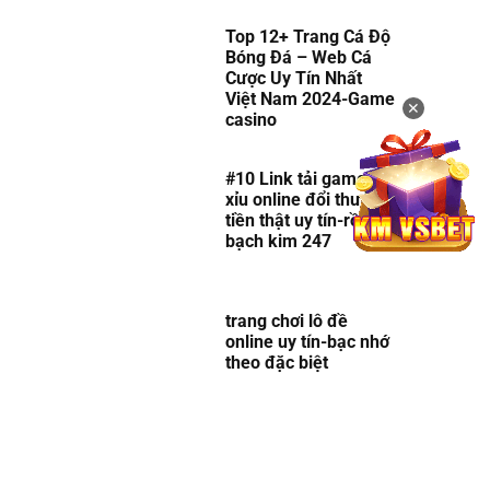
Top 12+ Trang Cá Độ
Bóng Đá – Web Cá
Cược Uy Tín Nhất
Việt Nam 2024-Game
✕
casino
#10 Link tải game tài
xỉu online đổi thưởng
tiền thật uy tín-rồng
bạch kim 247
trang chơi lô đề
online uy tín-bạc nhớ
theo đặc biệt