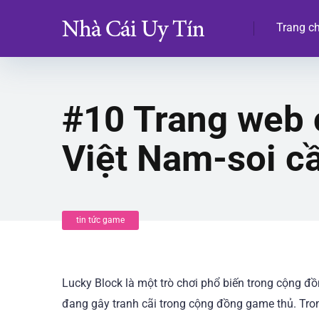
Trang c
#10 Trang web 
Việt Nam-soi c
tin tức game
Lucky Block là một trò chơi phổ biến trong cộng đ
đang gây tranh cãi trong cộng đồng game thủ. Tron