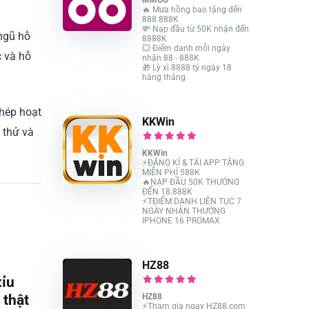
MMOO
🔥 Mưa hồng bao tặng đến
888.888K
💸 Nạp đầu từ 50K nhận đến
 ngũ hỗ
8888K
💥 Điểm danh mỗi ngày
c và hỗ
nhận 88 - 888K
🎁 Lỳ xì 8888 tỷ ngày 18
hàng tháng
phép hoạt
KKWin
 thử và
KKWin
⚡️ĐĂNG KÍ & TẢI APP TẶNG
MIỄN PHÍ 588K
🔥NẠP ĐẦU 50K THƯỞNG
ĐẾN 18.888K
⚡️TĐIỂM DANH LIÊN TỤC 7
NGÀY NHẬN THƯỞNG
IPHONE 16 PROMAX
HZ88
xỉu
 thật
HZ88
⚡Tham gia ngay HZ88.com