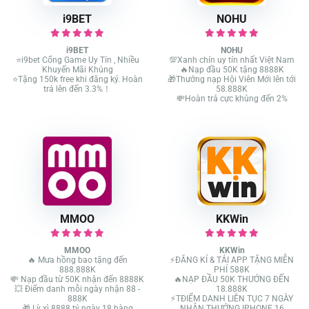
i9BET
NOHU
i9BET
NOHU
⭐️i9bet Cổng Game Uy Tín , Nhiều
💯Xanh chín uy tín nhất Việt Nam
Khuyến Mãi Khủng
🔥Nạp đầu 50K tặng 8888K
⭐️Tặng 150k free khi đăng ký. Hoàn
🎁Thưởng nạp Hội Viên Mới lên tới
trả lên đến 3.3%！
58.888K
💸Hoàn trả cực khủng đến 2%
MMOO
KKWin
MMOO
KKWin
🔥 Mưa hồng bao tặng đến
⚡️ĐĂNG KÍ & TẢI APP TẶNG MIỄN
888.888K
PHÍ 588K
💸 Nạp đầu từ 50K nhận đến 8888K
🔥NẠP ĐẦU 50K THƯỞNG ĐẾN
💥 Điểm danh mỗi ngày nhận 88 -
18.888K
888K
⚡️TĐIỂM DANH LIÊN TỤC 7 NGÀY
🎁 Lỳ xì 8888 tỷ ngày 18 hàng
NHẬN THƯỞNG IPHONE 16