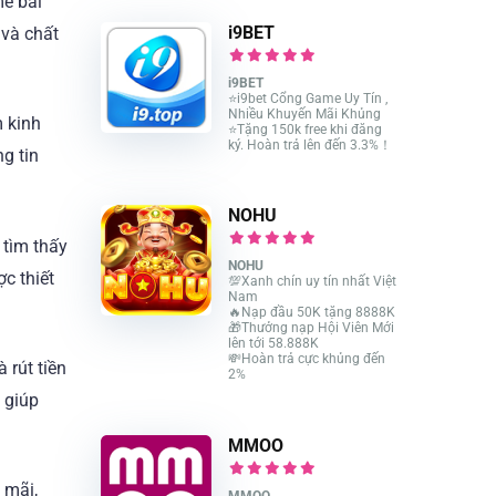
me bài
i9BET
 và chất
i9BET
⭐️i9bet Cổng Game Uy Tín ,
Nhiều Khuyến Mãi Khủng
 kinh
⭐️Tặng 150k free khi đăng
ký. Hoàn trả lên đến 3.3%！
g tin
NOHU
 tìm thấy
NOHU
ợc thiết
💯Xanh chín uy tín nhất Việt
Nam
🔥Nạp đầu 50K tặng 8888K
🎁Thưởng nạp Hội Viên Mới
lên tới 58.888K
💸Hoàn trả cực khủng đến
 rút tiền
2%
 giúp
MMOO
 mãi,