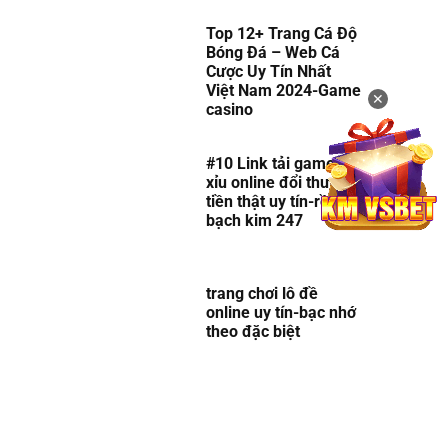
Top 12+ Trang Cá Độ
Bóng Đá – Web Cá
Cược Uy Tín Nhất
Việt Nam 2024-Game
✕
casino
#10 Link tải game tài
xỉu online đổi thưởng
tiền thật uy tín-rồng
bạch kim 247
trang chơi lô đề
online uy tín-bạc nhớ
theo đặc biệt