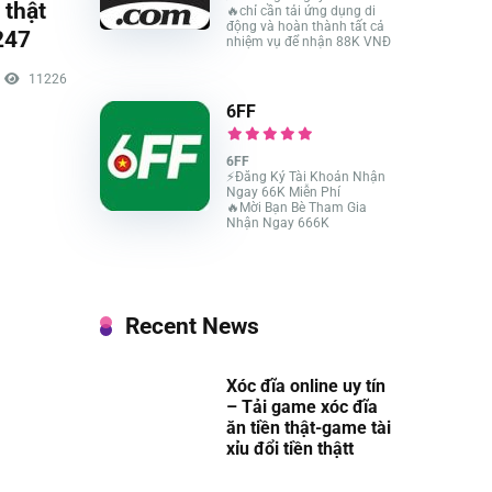
 thật
🔥chỉ cần tải ứng dụng di
động và hoàn thành tất cả
247
nhiệm vụ để nhận 88K VNĐ
11226
6FF
6FF
⚡Đăng Ký Tài Khoản Nhận
Ngay 66K Miễn Phí
🔥Mời Bạn Bè Tham Gia
Nhận Ngay 666K
Recent News
Xóc đĩa online uy tín
– Tải game xóc đĩa
ăn tiền thật-game tài
xỉu đổi tiền thậtt