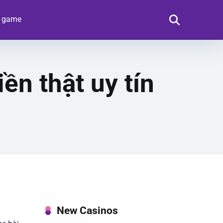
c game
ền thật uy tín
New Casinos