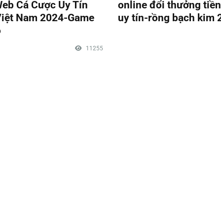
Web Cá Cược Uy Tín
online đổi thưởng tiền
Việt Nam 2024-Game
uy tín-rồng bạch kim 
o
11255