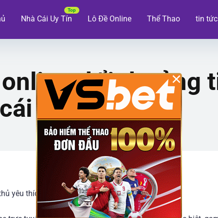
hủ
Nhà Cái Uy Tín
Lô Đề Online
Thể Thao
tin tứ
online đổi thưởng ti
×
ái tặng tiền
hủ yêu thích đổi thưởng