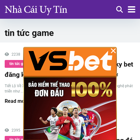
tin tức game
×
2238
xóc đĩa online uy tín dangky bet
tin tức game
đăng ký và nhận 188k-soi cầu bạc nhớ
Tiết Lộ Về Xóc Đĩa Online Có Bịp Hay Không? Trong thời đại công nghệ phát
triển như ...
Read more »
2395
tin tức game