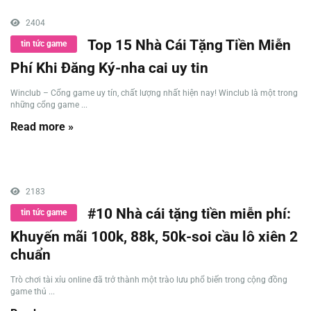
2404
Top 15 Nhà Cái Tặng Tiền Miễn
tin tức game
Phí Khi Đăng Ký-nha cai uy tin
Winclub – Cổng game uy tín, chất lượng nhất hiện nay! Winclub là một trong
những cổng game ...
Read more »
2183
#10 Nhà cái tặng tiền miễn phí:
tin tức game
Khuyến mãi 100k, 88k, 50k-soi cầu lô xiên 2
chuẩn
Trò chơi tài xỉu online đã trở thành một trào lưu phổ biến trong cộng đồng
game thủ ...