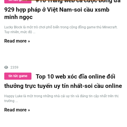
#10 Trang web cá cược bóng đá
929 hợp pháp ở Việt Nam-soi cầu xsmb
minh ngọc
Lucky Block là một trò chơi phổ biến trong cộng đồng game thủ Minecraft.
Tuy nhiên, mức độ ...
Read more »
2359
Top 10 web xóc đĩa online đổi
tin tức game
thưởng trực tuyến uy tín nhất-soi cầu online
Happy Luke là một trong những nhà cái uy tín và đáng tin cậy nhất trên thị
trường ...
Read more »