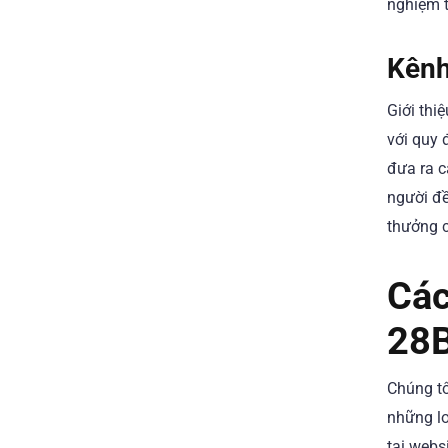
nghiệm t
Kênh
Giới thi
với quy 
đưa ra 
người đề
thưởng c
Các
28
Chúng tô
những lo
tại webs