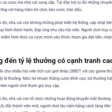
c cá cược mà nhà cái cung cấp. Tại đây hội tụ đủ những chuy
ởng với hàng trăm trò chơi, kèo cược, trận đấu.
 đó, nhà cái còn không những phát triển hệ thống, cập nhật liên
ại hình thịnh hành, đáp ứng nhu cầu hội viên. Người chơi truy 
 kiếm hình thức cá cược mình yêu thích, tham gia đặt tiền, nhậ
 đến tỷ lệ thưởng có cạnh tranh ca
ến cho nhiều hội viên tích cực giới thiệu 28BET với các game th
 tỷ lệ thưởng. Mức lợi nhuận thắng cược đỉnh cao, trả thưởng h
thêm người chơi tham gia truy cập.
 đó, nhà cái còn tổ chức những hoạt động khuyến mãi thường 
. Ưu đãi thành viên mới, người chơi lâu năm bằng cách tặng tiền 