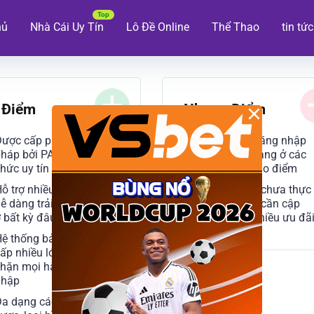
hủ
Nhà Cái Uy Tín
Lô Đề Online
Thể Thao
tin tứ
×
 Điểm
Nhược Điểm
Được cấp phép hợp
Không thể đăng nhập
háp bởi PAGCOR, tổ
do nghẽn mạng ở các
hức uy tín số 1 thế giới
khung giờ cao điểm
ỗ trợ nhiều ngôn ngữ,
Khuyến mãi chưa thực
ễ dàng trải nghiệm dù
sự đa dạng, cần cập
 bất kỳ đâu
nhật thêm nhiều ưu đã
ệ thống bảo mật cao
ấp nhiều lớp, ngăn
hặn mọi hành vi xâm
nhập
a dạng các trò chơi cá