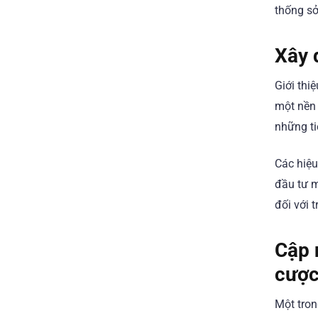
thống sở
Xây 
Giới thi
một nền 
những ti
Các hiệu
đầu tư m
đối với 
Cập 
cượ
Một tron