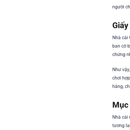
người ch
Giấy
Nhà cái 
ban cờ b
chứng nh
Như vậy,
chơi hợp
hàng, ch
Mục 
Nhà cái 
tương la