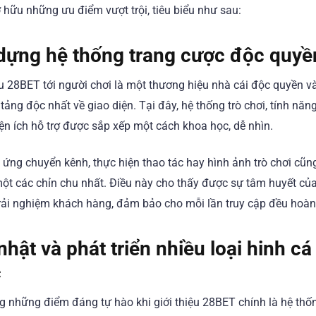
 hữu những ưu điểm vượt trội, tiêu biểu như sau:
dựng hệ thống trang cược độc quyề
ệu 28BET tới người chơi là một thương hiệu nhà cái độc quyền và
tảng độc nhất về giao diện. Tại đây, hệ thống trò chơi, tính năn
ện ích hỗ trợ được sắp xếp một cách khoa học, dễ nhìn.
 ứng chuyển kênh, thực hiện thao tác hay hình ảnh trò chơi cũ
ột các chỉn chu nhất. Điều này cho thấy được sự tâm huyết của
trải nghiệm khách hàng, đảm bảo cho mỗi lần truy cập đều hoàn
nhật và phát triển nhiều loại hinh cá
c
g những điểm đáng tự hào khi giới thiệu 28BET chính là hệ thố