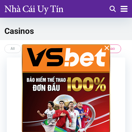
Casinos
×
All
Lô Đề Online
Nhà Cái Uy Tín
Thể Thao
CE88
CE88
⚡️nạp đầu tặng ngay 388K
🔥hoàn cược cực cao 2%
🔥trải nghiệm vòng quay may mắn
🎁lì xì miễn phí mỗi ngày
5.0