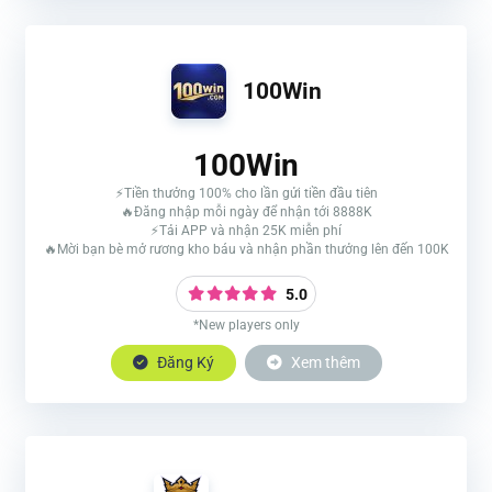
100Win
100Win
⚡️Tiền thưởng 100% cho lần gửi tiền đầu tiên
🔥Đăng nhập mỗi ngày để nhận tới 8888K
⚡️Tải APP và nhận 25K miễn phí
🔥Mời bạn bè mở rương kho báu và nhận phần thưởng lên đến 100K
5.0
*New players only
Đăng Ký
Xem thêm