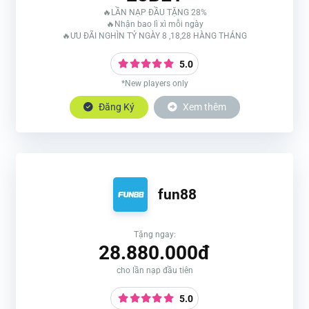
🔥LẦN NẠP ĐẦU TẶNG 28%
🔥Nhận bao lì xì mỗi ngày
🔥ƯU ĐÃI NGHÌN TỶ NGÀY 8 ,18,28 HÀNG THÁNG
5.0
*New players only
Đăng Ký
Xem thêm
fun88
Tặng ngay:
28.880.000đ
cho lần nạp đầu tiên
5.0