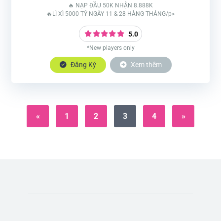
🔥 NẠP ĐẦU 50K NHẬN 8.888K
🔥LÌ XÌ 5000 TỶ NGÀY 11 & 28 HÀNG THÁNG/p>
5.0
*New players only
Đăng Ký
Xem thêm
«
1
2
3
4
»