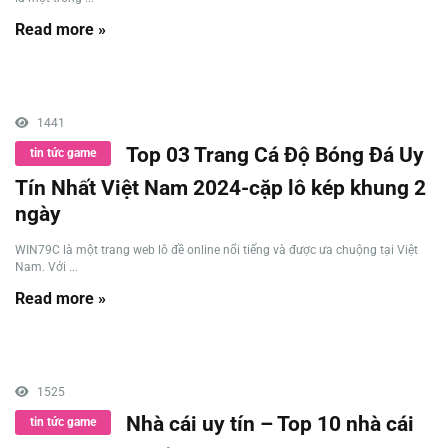
Read more »
1441
Top 03 Trang Cá Độ Bóng Đá Uy
tin tức game
Tín Nhất Việt Nam 2024-cặp lô kép khung 2
ngày
WIN79C là một trang web lô đề online nổi tiếng và được ưa chuộng tại Việt
Nam. Với ...
Read more »
1525
Nhà cái uy tín – Top 10 nhà cái
tin tức game