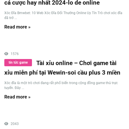
cá cược hay nhất 2024-lo de online
Xóc Đĩa Bmwbet: 10 Web Xóc Đĩa Đổi Thưởng Online Uy Tín Trò chơi xóc đĩa
đã trở ...
Read more »
1576
Tài xỉu online – Chơi game tài
tin tức game
xỉu miễn phí tại Wewin-soi cầu plus 3 miền
Xóc đĩa là một trò chơi đang rất phổ biến trong cộng đồng game thủ trực
tuyến. Đây ...
Read more »
2043