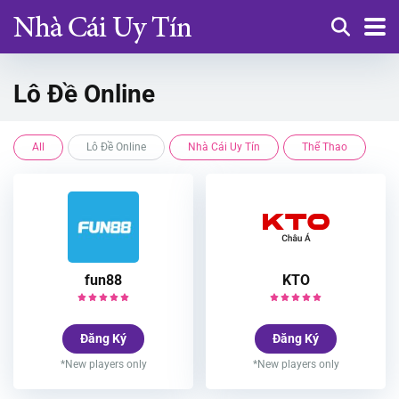
Lô Đề Online
All
Lô Đề Online
Nhà Cái Uy Tín
Thể Thao
fun88
KTO
Đăng Ký
Đăng Ký
*New players only
*New players only