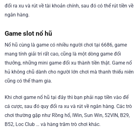
đổi ra xu và rút về tài khoản chính, sau đó có thể rút tiền về
ngân hàng.
Game slot nổ hũ
Nổ hũ cùng là game có nhiều người chơi tại 6686, game
mang tính giải trí rất cao, cũng là một dòng game đổi
thưởng, những mini game đổi xu thành tiền thật. Game nổ
hủ không chũ dành cho người lớn chơi mà thanh thiếu niên
cũng có thể tham gia.
Khi chơi game nổ hũ tại đây thì bạn phải nạp tiền vào để
cá cược, sau đó quy đổi ra xu và rút về ngân hàng. Các trò
chơi thường gặp như Rồng hổ, IWin, Sun Win, 52VIN, B29,
B52, Loc Club … và hàng trăm trò chơi khác.