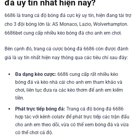
đá uy tín nhất hiện nay?
6686 là trang cá độ bóng đá cực kỳ uy tín, hiện đang tài trợ
cho 3 đội bóng lớn là: AS Monaco, Lazio, Wolverhampton.
6686bet cung cấp nhiều kèo bóng đá cho anh em chơi.
Bên cạnh đó, trang cá cược bóng đá 6686 còn được đánh
giá là uy tín nhất hiện nay thông qua các tiêu chí sau đây:
Đa dạng kèo cược:
6686 cung cấp rất nhiều kèo
bóng đá và kèo nhà cái cho anh em tham khảo và
chơi, liên tục đưa ra các kèo thơm để anh em kiếm
tiền.
Phát trực tiếp bóng đá:
Trang cá độ bóng đá 6686
hợp tác với kênh colatv để phát trực tiếp các trận đấu
cho anh em theo dõi, vừa có thể xem bóng đá và vừa
có thể chơi cá độ.