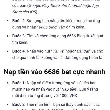
của bạn (
Google Play Store cho Android hoặc App
Store cho iOS
).
Bước 2
: Sử dụng tính năng tìm kiếm trong kho ứng
dụng và nhập “
6686 Blog
” vào ô tìm kiếm.
Bước 3:
Tìm và chọn ứng dụng 6686 Blog từ kết quả
tìm kiếm.
Bước 4:
Nhấn vào nút “
Tải về
” hoặc “
Cài đặt
” và chờ
cho quá trình tải xuống và cài đặt ứng dụng hoàn tất.
Nạp tiền vào 6686 bet cực nhanh
Bước 1:
Nhập số điểm tương ứng với số tiền bạn
muốn nạp và nhấn vào nút “
Nạp tiền
“. Lưu ý rằng
mỗi điểm tương đương với 1000 VNĐ.
Bước 2
: Trên màn hình, bạn sẽ thấy danh sách các