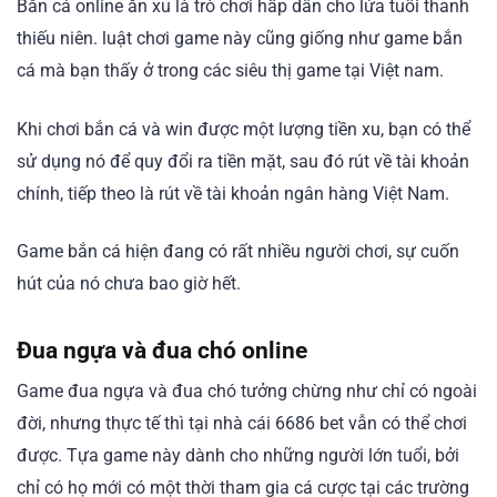
Bắn cá online ăn xu là trò chơi hấp dẫn cho lứa tuổi thanh
thiếu niên. luật chơi game này cũng giống như game bắn
cá mà bạn thấy ở trong các siêu thị game tại Việt nam.
Khi chơi bắn cá và win được một lượng tiền xu, bạn có thể
sử dụng nó để quy đổi ra tiền mặt, sau đó rút về tài khoản
chính, tiếp theo là rút về tài khoản ngân hàng Việt Nam.
Game bắn cá hiện đang có rất nhiều người chơi, sự cuốn
hút của nó chưa bao giờ hết.
Đua ngựa và đua chó online
Game đua ngựa và đua chó tưởng chừng như chỉ có ngoài
đời, nhưng thực tế thì tại nhà cái 6686 bet vẫn có thể chơi
được. Tựa game này dành cho những người lớn tuổi, bởi
chỉ có họ mới có một thời tham gia cá cược tại các trường