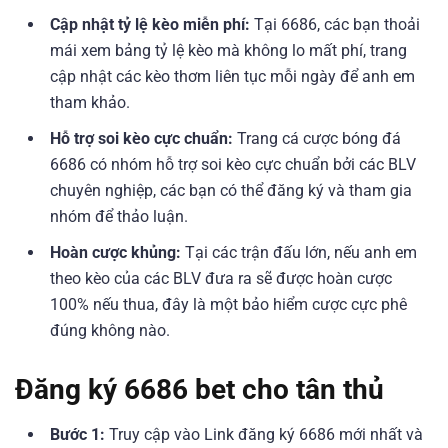
Cập nhật tỷ lệ kèo miễn phí:
Tại 6686, các bạn thoải
mái xem bảng tỷ lệ kèo mà không lo mất phí, trang
cập nhật các kèo thơm liên tục mỗi ngày để anh em
tham khảo.
Hỗ trợ soi kèo cực chuẩn:
Trang cá cược bóng đá
6686 có nhóm hỗ trợ soi kèo cực chuẩn bởi các BLV
chuyên nghiệp, các bạn có thể đăng ký và tham gia
nhóm để thảo luận.
Hoàn cược khủng:
Tại các trận đấu lớn, nếu anh em
theo kèo của các BLV đưa ra sẽ được hoàn cược
100% nếu thua, đây là một bảo hiểm cược cực phê
đúng không nào.
Đăng ký 6686 bet cho tân thủ
Bước 1:
Truy cập vào Link đăng ký 6686 mới nhất và