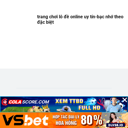
trang chơi lô đề online uy tín-bạc nhớ theo
đặc biệt
×
×
×
© Copyright 2023 | Nhà cái tặng tiền . All Rights Reserved | Telegram：