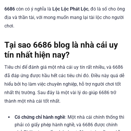
6686
còn có ý nghĩa là
Lộc Lộc Phát Lộc
, đó là số cho ông
địa và thần tài, với mong muốn mang lại tài lộc cho người
chơi.
Tại sao 6686 blog là nhà cái uy
tín nhất hiện nay?
Tiêu chí để đánh giá một nhà cái uy tín rất nhiều, và 6686
đã đáp ứng được hầu hết các tiêu chí đó. Điều này quá dễ
hiểu bởi họ làm việc chuyên nghiệp, hỗ trợ người chơi tốt
nhất thị trường. Sau đây là một vài lý do giúp 6686 trở
thành một nhà cái tốt nhất.
Có chứng chỉ hành nghề
: Một nhà cái chính thống thì
phải có giấy phép hành nghề, và 6686 được chính