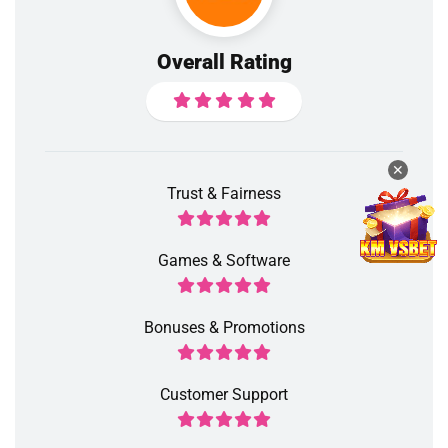
Overall Rating
✕
Trust & Fairness
Games & Software
Bonuses & Promotions
Customer Support