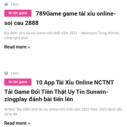
1402
789Game game tài xỉu online-
tin tức game
soi cau 2888
Địa điểm chơi tài xỉu online mới nhất năm 2023 – Metasspin Trong thời đại
công nghệ phát ...
Read more »
1460
10 App Tài Xỉu Online NCTNT
tin tức game
Tải Game Đổi Tiền Thật Uy Tín Sunwin-
zingplay đánh bài tiến lên
BITWIZ: Địa điểm chơi tài xỉu online mới nhất năm 2023 Năm 2023 đánh dấu
sự ra đời ...
Read more »