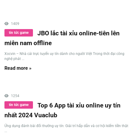
1409
JBO lắc tài xỉu online-tiên lên
tin tức game
miên nam offline
Xocvin – Nhà cái trực tuyến uy tín dành cho người Việt Trong thời đại công
nghệ phát ...
Read more »
1254
Top 6 App tài xỉu online uy tín
tin tức game
nhất 2024 Vuaclub
Ứng dụng đánh bài đổi thưởng uy tín: Giải trí hấp dẫn và cơ hội kiếm tiền thật
...