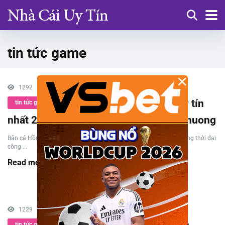
tin tức game
×
1292
Top 6 App tài xỉu online uy tín
tin tức game
nhất 2024 vn69-game ban ca vip doi thuong
Bắn cá Hồng Bao – Bắn Cá Online Đỉnh Của Chóp Uy Tín Top1 Trong thời đại
công ...
Read more »
1229
tin tức game