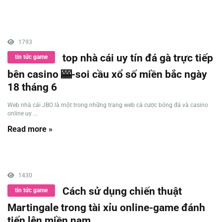
1793
top nhà cái uy tín đá gà trực tiếp
tin tức game
bên casino 🎰-soi cầu xổ số miền bắc ngày
18 tháng 6
Web nhà cái JBO là một trong những trang web cá cược bóng đá và casino
online uy ...
Read more »
1430
Cách sử dụng chiến thuật
tin tức game
Martingale trong tài xỉu online-game đánh
tiến lên miền nam