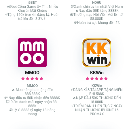
i9BET
NOHU
⭐️i9bet Cổng Game Uy Tín , Nhiều
💯Xanh chín uy tín nhất Việt Nam
Khuyến Mãi Khủng
🔥Nạp đầu 50K tặng 8888K
⭐️Tặng 150k free khi đăng ký. Hoàn
🎁Thưởng nạp Hội Viên Mới lên tới
trả lên đến 3.3%！
58.888K
💸Hoàn trả cực khủng đến 2%
MMOO
KKWin
MMOO
KKWin
🔥 Mưa hồng bao tặng đến
⚡️ĐĂNG KÍ & TẢI APP TẶNG MIỄN
888.888K
PHÍ 588K
💸 Nạp đầu từ 50K nhận đến 8888K
🔥NẠP ĐẦU 50K THƯỞNG ĐẾN
💥 Điểm danh mỗi ngày nhận 88 -
18.888K
888K
⚡️TĐIỂM DANH LIÊN TỤC 7 NGÀY
🎁 Lỳ xì 8888 tỷ ngày 18 hàng
NHẬN THƯỞNG IPHONE 16
tháng
PROMAX