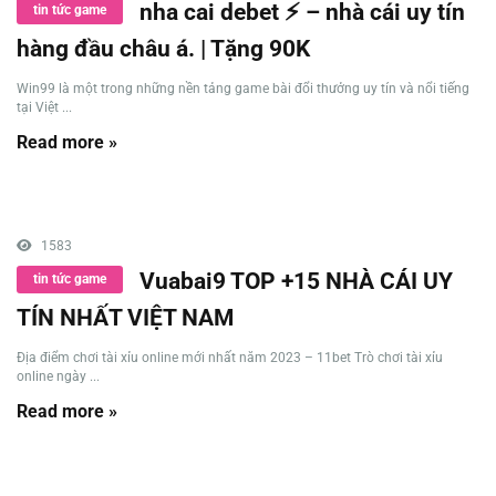
nha cai debet ⚡️ – nhà cái uy tín
tin tức game
hàng đầu châu á. | Tặng 90K
Win99 là một trong những nền tảng game bài đổi thưởng uy tín và nổi tiếng
tại Việt ...
Read more »
1583
Vuabai9 TOP +15 NHÀ CÁI UY
tin tức game
TÍN NHẤT VIỆT NAM
Địa điểm chơi tài xỉu online mới nhất năm 2023 – 11bet Trò chơi tài xỉu
online ngày ...
Read more »