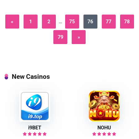
«
1
2
…
75
76
77
78
79
»
New Casinos
i9BET
NOHU