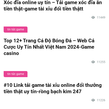
Xóc đĩa online uy tín – Tải game xóc đĩa ăn
tiền thật-game tài xỉu đổi tiền thậtt
11449
tin tức game
Top 12+ Trang Cá Độ Bóng Đá – Web Cá
Cược Uy Tín Nhất Việt Nam 2024-Game
casino
11255
tin tức game
#10 Link tải game tài xỉu online đổi thưởng
tiền thật uy tín-rồng bạch kim 247
11226