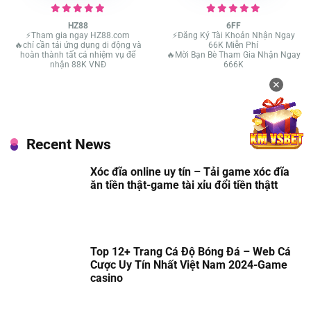
HZ88
6FF
⚡Tham gia ngay HZ88.com
⚡Đăng Ký Tài Khoản Nhận Ngay
🔥chỉ cần tải ứng dụng di động và
66K Miễn Phí
hoàn thành tất cả nhiệm vụ để
🔥Mời Bạn Bè Tham Gia Nhận Ngay
nhận 88K VNĐ
666K
✕
Recent News
Xóc đĩa online uy tín – Tải game xóc đĩa
ăn tiền thật-game tài xỉu đổi tiền thậtt
Top 12+ Trang Cá Độ Bóng Đá – Web Cá
Cược Uy Tín Nhất Việt Nam 2024-Game
casino