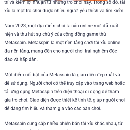
trí và kiếm lợi nhuận từ những trò chơi này. Trong số đó, tài
xỉu là một trò chơi được nhiều người yêu thích và tìm kiếm.
Năm 2023, một địa điểm chơi tài xỉu online mới đã xuất
hiện và thu hút sự chú ý của cộng đồng game thủ –
Metasspin. Metasspin là một nền tảng chơi tài xỉu online
đa nền tảng, mang đến cho người chơi trải nghiệm độc
đáo và hấp dẫn.
Một điểm nổi bật của Metasspin là giao diện đẹp mắt và
dễ sử dụng. Người chơi có thể truy cập vào trang web hoặc
tải ứng dụng Metasspin trên điện thoại di động để tham
gia trò chơi. Giao diện được thiết kế tinh tế, giúp người chơi
dễ dàng tìm hiểu và tham gia vào các bàn chơi.
Metasspin cung cấp nhiều phiên bản tài xỉu khác nhau, từ