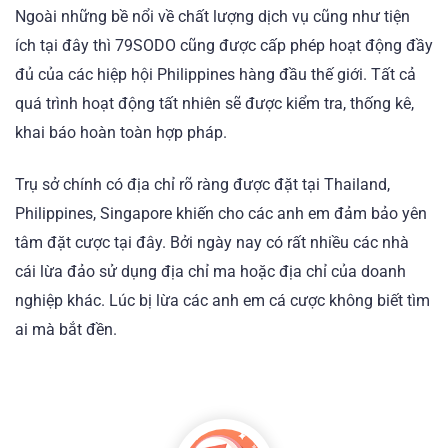
Ngoài những bề nổi về chất lượng dịch vụ cũng như tiện
ích tại đây thì 79SODO cũng được cấp phép hoạt động đầy
đủ của các hiệp hội Philippines hàng đầu thế giới. Tất cả
quá trình hoạt động tất nhiên sẽ được kiểm tra, thống kê,
khai báo hoàn toàn hợp pháp.
Trụ sở chính có địa chỉ rõ ràng được đặt tại Thailand,
Philippines, Singapore khiến cho các anh em đảm bảo yên
tâm đặt cược tại đây. Bởi ngày nay có rất nhiều các nhà
cái lừa đảo sử dụng địa chỉ ma hoặc địa chỉ của doanh
nghiệp khác. Lúc bị lừa các anh em cá cược không biết tìm
ai mà bắt đền.