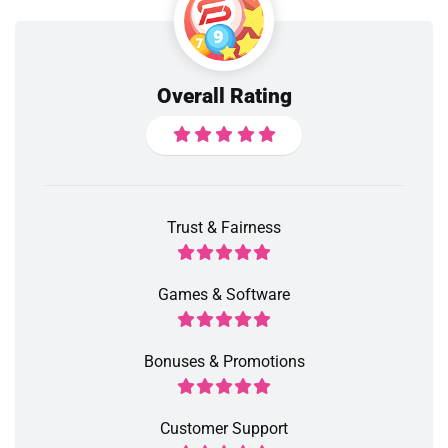
Overall Rating
Trust & Fairness
Games & Software
Bonuses & Promotions
Customer Support