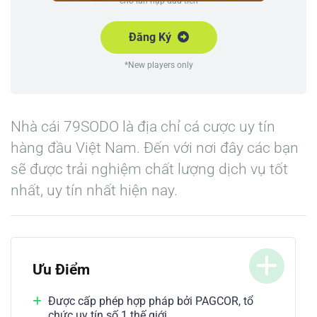
cho lần nạp đầu tiên
Đăng Ký
*New players only
Nhà cái 79SODO là địa chỉ cá cược uy tín
hàng đầu Việt Nam. Đến với nơi đây các bạn
sẽ được trải nghiệm chất lượng dịch vụ tốt
nhất, uy tín nhất hiện nay.
Ưu Điểm
Được cấp phép hợp pháp bởi PAGCOR, tổ
chức uy tín số 1 thế giới