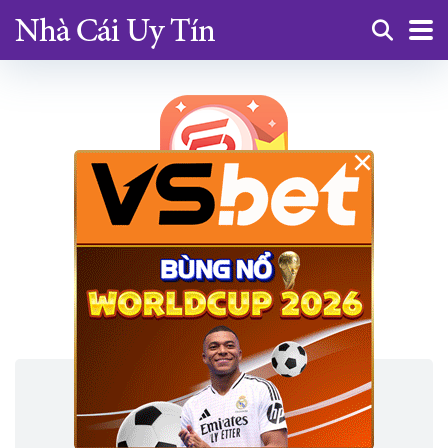
×
79SODO
Tặng ngay 28.888.000đ cho lần nạp đầu
Tặng ngay:
28.880.000đ