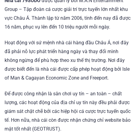
Nhà cái 79SODO
được quản lý bởi M.A.N Entertainment
Group – Tập đoàn cá cược giải trí trực tuyến lớn nhất khu
vực Châu Á. Thành lập từ năm 2006, tính đến nay đã được
16 năm, phục vụ lên đến 10 triệu người mỗi ngày.
Hoạt động với sứ mệnh nhà cái hàng đầu Châu Á, nơi đây
đã phải nỗ lực phát triển hàng ngày và thay đổi mình
không ngừng để phù hợp theo xu thế thị trường. Nơi đây
được biết đến là nhà cái được cấp phép hoạt động bởi Isle
of Man & Cagayan Economic Zone and Freeport.
Để được công nhận là sân chơi uy tín – an toàn – chất
lượng, các hoạt động của địa chỉ uy tín này đều phải được
giám sát chặt chẽ bởi các hiệp hội cá cược trực tuyến quốc
tế. Hơn nữa, nhà cái còn được nhận chứng chỉ website bảo
mật tốt nhất (GEOTRUST).