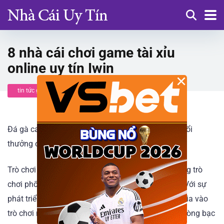
8 nhà cái chơi game tài xỉu
online uy tín Iwin
×
tin tức game
Đá gà casino game 789 club – top 1 🎲game bài đổi
thưởng online uy tín 2023
Trò chơi đá gà casino đã trở thành một trong những trò
chơi phổ biến nhất trong các sòng bạc trực tuyến. Với sự
phát triển của công nghệ, người chơi có thể tham gia vào
trò chơi này ngay tại nhà mà không cần phải đến sòng bạc