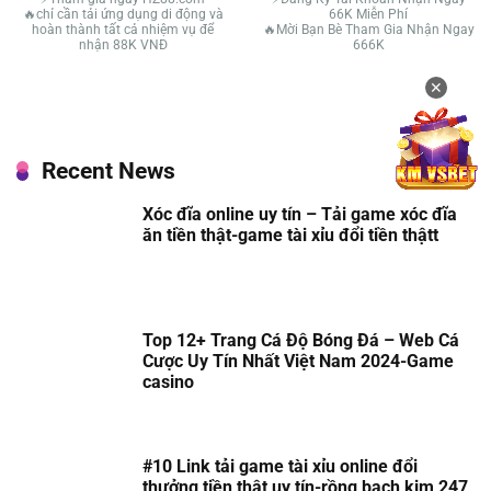
🔥chỉ cần tải ứng dụng di động và
66K Miễn Phí
hoàn thành tất cả nhiệm vụ để
🔥Mời Bạn Bè Tham Gia Nhận Ngay
nhận 88K VNĐ
666K
✕
Recent News
Xóc đĩa online uy tín – Tải game xóc đĩa
ăn tiền thật-game tài xỉu đổi tiền thậtt
Top 12+ Trang Cá Độ Bóng Đá – Web Cá
Cược Uy Tín Nhất Việt Nam 2024-Game
casino
#10 Link tải game tài xỉu online đổi
thưởng tiền thật uy tín-rồng bạch kim 247