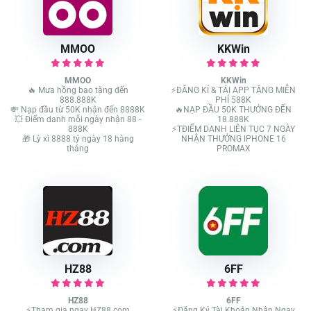
MMOO
KKWin
MMOO
KKWin
🔥 Mưa hồng bao tặng đến
⚡️ĐĂNG KÍ & TẢI APP TẶNG MIỄN
888.888K
PHÍ 588K
💸 Nạp đầu từ 50K nhận đến 8888K
🔥NẠP ĐẦU 50K THƯỞNG ĐẾN
💥 Điểm danh mỗi ngày nhận 88 -
18.888K
888K
⚡️TĐIỂM DANH LIÊN TỤC 7 NGÀY
🎁 Lỳ xì 8888 tỷ ngày 18 hàng
NHẬN THƯỞNG IPHONE 16
tháng
PROMAX
HZ88
6FF
HZ88
6FF
⚡Tham gia ngay HZ88.com
⚡Đăng Ký Tài Khoản Nhận Ngay