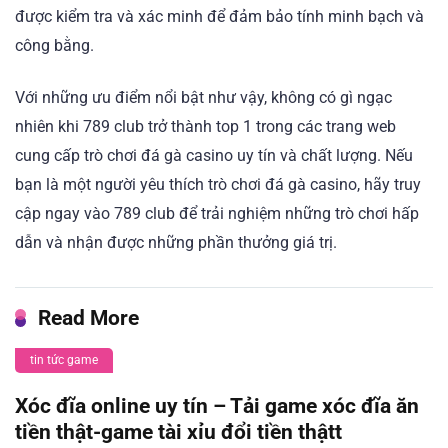
được kiểm tra và xác minh để đảm bảo tính minh bạch và
công bằng.
Với những ưu điểm nổi bật như vậy, không có gì ngạc
nhiên khi 789 club trở thành top 1 trong các trang web
cung cấp trò chơi đá gà casino uy tín và chất lượng. Nếu
bạn là một người yêu thích trò chơi đá gà casino, hãy truy
cập ngay vào 789 club để trải nghiệm những trò chơi hấp
dẫn và nhận được những phần thưởng giá trị.
Read More
tin tức game
Xóc đĩa online uy tín – Tải game xóc đĩa ăn
tiền thật-game tài xỉu đổi tiền thậtt