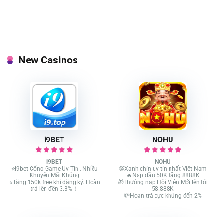
New Casinos
i9BET
NOHU
i9BET
NOHU
⭐️i9bet Cổng Game Uy Tín , Nhiều
💯Xanh chín uy tín nhất Việt Nam
Khuyến Mãi Khủng
🔥Nạp đầu 50K tặng 8888K
⭐️Tặng 150k free khi đăng ký. Hoàn
🎁Thưởng nạp Hội Viên Mới lên tới
trả lên đến 3.3%！
58.888K
💸Hoàn trả cực khủng đến 2%