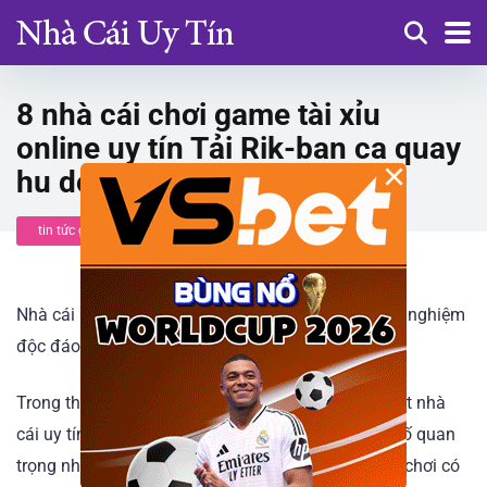
8 nhà cái chơi game tài xỉu
online uy tín Tải Rik-ban ca quay
×
hu doi thuong
tin tức game
Nhà cái uy tín Pro Coi đá gà trực tiếp casino – Trải nghiệm
độc đáo trong giới cá cược
Trong thế giới cá cược trực tuyến, việc tìm kiếm một nhà
cái uy tín và đáng tin cậy là một trong những yếu tố quan
trọng nhất. Với sự phát triển của công nghệ, người chơi có