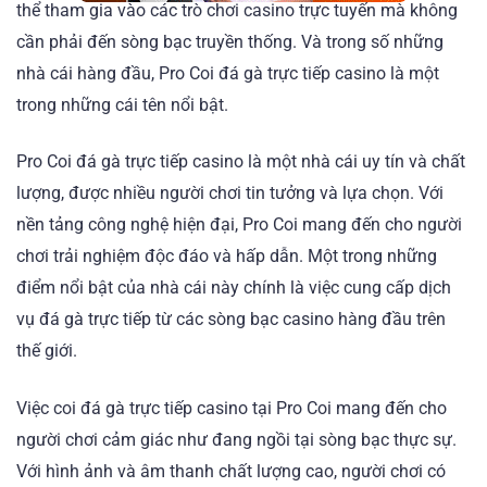
thể tham gia vào các trò chơi casino trực tuyến mà không
cần phải đến sòng bạc truyền thống. Và trong số những
nhà cái hàng đầu, Pro Coi đá gà trực tiếp casino là một
trong những cái tên nổi bật.
Pro Coi đá gà trực tiếp casino là một nhà cái uy tín và chất
lượng, được nhiều người chơi tin tưởng và lựa chọn. Với
nền tảng công nghệ hiện đại, Pro Coi mang đến cho người
chơi trải nghiệm độc đáo và hấp dẫn. Một trong những
điểm nổi bật của nhà cái này chính là việc cung cấp dịch
vụ đá gà trực tiếp từ các sòng bạc casino hàng đầu trên
thế giới.
Việc coi đá gà trực tiếp casino tại Pro Coi mang đến cho
người chơi cảm giác như đang ngồi tại sòng bạc thực sự.
Với hình ảnh và âm thanh chất lượng cao, người chơi có