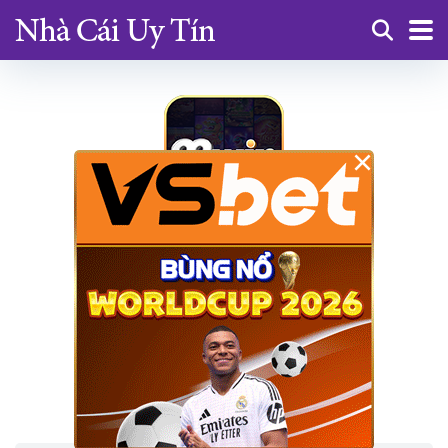
×
99Win
99Win
⚡️Gửi 199K lần đầu nhận 199K miễn phí
🔥Đăng nhập mỗi ngày để nhận tới 9999K
⚡️Tải APP và nhận 59K miễn phí
🔥Hoàn trả lên đến 3.3%！