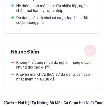
Hệ thống bảo mật cao cấp nhiều lớp, ngăn
chặn mọi hành vi xâm nhập
Đa dạng các trò chơi cá cược, loại hình đặt
cược phong phú
Nhược Điểm
Không thể đăng nhập do nghẽn mạng ở các
khung giờ cao điểm
Khuyến mãi chưa thực sự đa dạng, cần cập
nhật thêm nhiều ưu đãi
23win – Nơi Hội Tụ Những Bộ Môn Cá Cược Hot Nhất Toàn