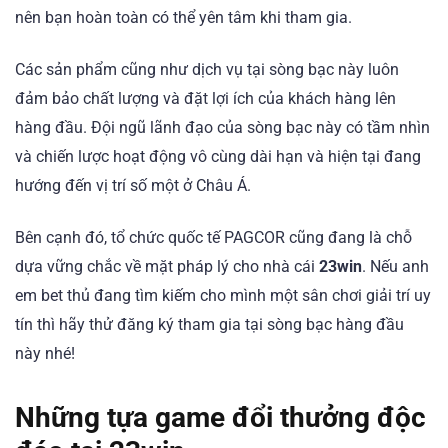
nên bạn hoàn toàn có thể yên tâm khi tham gia.
Các sản phẩm cũng như dịch vụ tại sòng bạc này luôn
đảm bảo chất lượng và đặt lợi ích của khách hàng lên
hàng đầu. Đội ngũ lãnh đạo của sòng bạc này có tầm nhìn
và chiến lược hoạt động vô cùng dài hạn và hiện tại đang
hướng đến vị trí số một ở Châu Á.
Bên cạnh đó, tổ chức quốc tế PAGCOR cũng đang là chỗ
dựa vững chắc về mặt pháp lý cho nhà cái
23win
. Nếu anh
em bet thủ đang tìm kiếm cho mình một sân chơi giải trí uy
tín thì hãy thử đăng ký tham gia tại sòng bạc hàng đầu
này nhé!
Những tựa game đổi thưởng độc