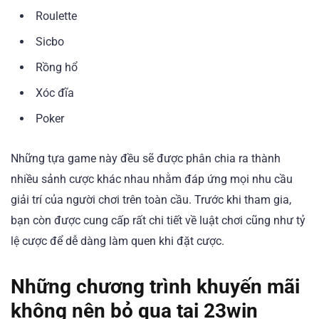
Roulette
Sicbo
Rồng hổ
Xóc đĩa
Poker
Những tựa game này đều sẽ được phân chia ra thành
nhiều sảnh cược khác nhau nhằm đáp ứng mọi nhu cầu
giải trí của người chơi trên toàn cầu. Trước khi tham gia,
bạn còn được cung cấp rất chi tiết về luật chơi cũng như tỷ
lệ cược để dễ dàng làm quen khi đặt cược.
Những chương trình khuyến mãi
không nên bỏ qua tại 23win