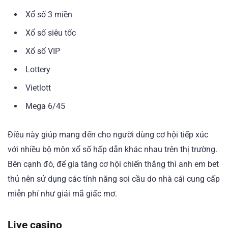
Xổ số 3 miền
Xổ số siêu tốc
Xổ số VIP
Lottery
Vietlott
Mega 6/45
Điều này giúp mang đến cho người dùng cơ hội tiếp xúc
với nhiều bộ môn xổ số hấp dẫn khác nhau trên thị trường.
Bên cạnh đó, để gia tăng cơ hội chiến thắng thì anh em bet
thủ nên sử dụng các tính năng soi cầu do nhà cái cung cấp
miễn phí như giải mã giấc mơ.
Live casino