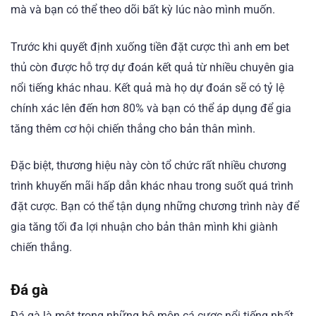
mà và bạn có thể theo dõi bất kỳ lúc nào mình muốn.
Trước khi quyết định xuống tiền đặt cược thì anh em bet
thủ còn được hỗ trợ dự đoán kết quả từ nhiều chuyên gia
nổi tiếng khác nhau. Kết quả mà họ dự đoán sẽ có tỷ lệ
chính xác lên đến hơn 80% và bạn có thể áp dụng để gia
tăng thêm cơ hội chiến thắng cho bản thân mình.
Đặc biệt, thương hiệu này còn tổ chức rất nhiều chương
trình khuyến mãi hấp dẫn khác nhau trong suốt quá trình
đặt cược. Bạn có thể tận dụng những chương trình này để
gia tăng tối đa lợi nhuận cho bản thân mình khi giành
chiến thắng.
Đá gà
Đá gà là một trong những bộ môn cá cược nổi tiếng nhất