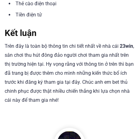
Thẻ cào điện thoại
Tiền điện tử
Kết luận
Trên đây là toàn bộ thông tin chi tiết nhất về nhà cái
23win
,
sân chơi thu hút đông đảo người chơi tham gia nhất trên
thị trường hiện tại. Hy vọng rằng với thông tin ở trên thì bạn
đã trang bị được thêm cho mình những kiến thức bổ ích
trước khi đăng ký tham gia tại đây. Chúc anh em bet thủ
chinh phục được thật nhiều chiến thắng khi lựa chọn nhà
cái này để tham gia nhé!