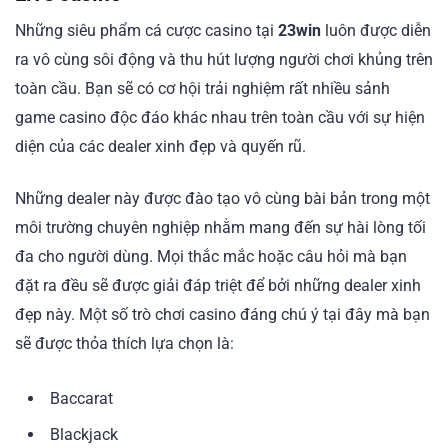
Những siêu phẩm cá cược casino tại
23win
luôn được diễn
ra vô cùng sôi động và thu hút lượng người chơi khủng trên
toàn cầu. Bạn sẽ có cơ hội trải nghiệm rất nhiều sảnh
game casino độc đáo khác nhau trên toàn cầu với sự hiện
diện của các dealer xinh đẹp và quyến rũ.
Những dealer này được đào tạo vô cùng bài bản trong một
môi trường chuyên nghiệp nhằm mang đến sự hài lòng tối
đa cho người dùng. Mọi thắc mắc hoặc câu hỏi mà bạn
đặt ra đều sẽ được giải đáp triệt để bởi những dealer xinh
đẹp này. Một số trò chơi casino đáng chú ý tại đây mà bạn
sẽ được thỏa thích lựa chọn là:
Baccarat
Blackjack