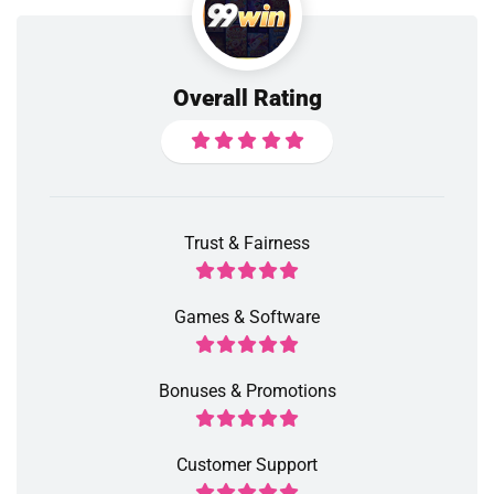
Overall Rating
Trust & Fairness
Games & Software
Bonuses & Promotions
Customer Support