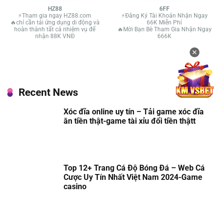
HZ88
6FF
⚡Tham gia ngay HZ88.com
⚡Đăng Ký Tài Khoản Nhận Ngay
🔥chỉ cần tải ứng dụng di động và
66K Miễn Phí
hoàn thành tất cả nhiệm vụ để
🔥Mời Bạn Bè Tham Gia Nhận Ngay
nhận 88K VNĐ
666K
✕
Recent News
Xóc đĩa online uy tín – Tải game xóc đĩa
ăn tiền thật-game tài xỉu đổi tiền thậtt
Top 12+ Trang Cá Độ Bóng Đá – Web Cá
Cược Uy Tín Nhất Việt Nam 2024-Game
casino