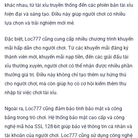
khác nhau, từ tài xỉu truyền thống đến các phiên bản tài xỉu
hiện đại và sáng tạo. Điều này giúp người chơi có nhiều
lựa chọn và trải nghiệm mới mẻ.
Đặc biệt, Loc777 cũng cung cấp nhiều chương trình khuyến
mãi hấp dẫn cho người chơi. Từ các khuyến mãi đăng ký
thành viên mới, khuyến mãi nạp tiền, đến các giải đấu tài
xỉu thường xuyên, người chơi có thể nhận được nhiều phần
thưởng giá trị. Điều này không chỉ tạo thêm sự hứng thú
cho người chơi, mà còn giúp họ có cơ hội kiếm thêm thu
nhập từ việc chơi tài xỉu.
Ngoài ra, Loc777 cũng đảm bảo tính bảo mật và công
bằng trong trò chơi. Hệ thống bảo mật cao cấp và công
nghệ mã hóa SSL 128-bit giúp bảo vệ thông tin cá nhân và
tài khoản của người chơi. Loc777 cũng sử dụng công nghệ