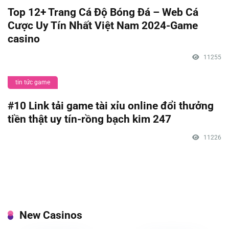
Top 12+ Trang Cá Độ Bóng Đá – Web Cá
Cược Uy Tín Nhất Việt Nam 2024-Game
casino
11255
tin tức game
#10 Link tải game tài xỉu online đổi thưởng
tiền thật uy tín-rồng bạch kim 247
11226
New Casinos