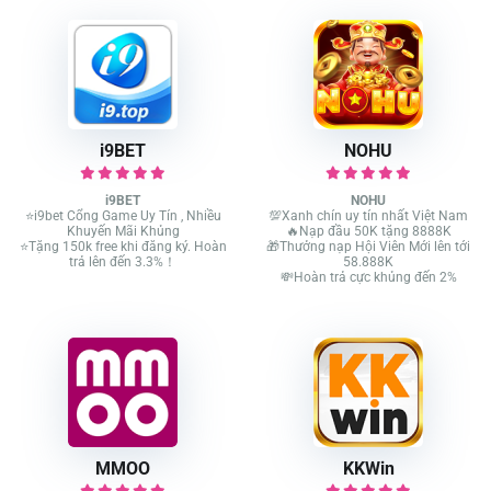
i9BET
NOHU
i9BET
NOHU
⭐️i9bet Cổng Game Uy Tín , Nhiều
💯Xanh chín uy tín nhất Việt Nam
Khuyến Mãi Khủng
🔥Nạp đầu 50K tặng 8888K
⭐️Tặng 150k free khi đăng ký. Hoàn
🎁Thưởng nạp Hội Viên Mới lên tới
trả lên đến 3.3%！
58.888K
💸Hoàn trả cực khủng đến 2%
MMOO
KKWin