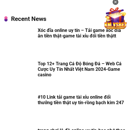
✕
Recent News
Xóc đĩa online uy tín – Tải game xóc đĩa
ăn tiền thật-game tài xỉu đổi tiền thậtt
Top 12+ Trang Cá Độ Bóng Đá – Web Cá
Cược Uy Tín Nhất Việt Nam 2024-Game
casino
#10 Link tải game tài xỉu online đổi
thưởng tiền thật uy tín-rồng bạch kim 247