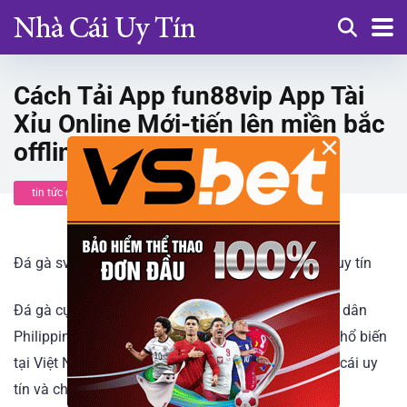
Cách Tải App fun88vip App Tài
Xỉu Online Mới-tiến lên miền bắc
×
offline
tin tức game
Đá gà sv128 – Nhà cái đá gà cựa dao Philippines uy tín
Đá gà cựa dao là một trò chơi đặc trưng của người dân
Philippines, và hiện nay đã trở thành một trò chơi phổ biến
tại Việt Nam. Đá gà sv128 là một trong những nhà cái uy
tín và chất lượng hàng đầu trong lĩnh vực này.