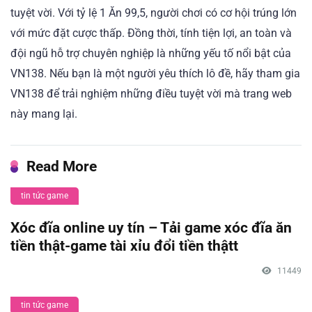
tuyệt vời. Với tỷ lệ 1 Ăn 99,5, người chơi có cơ hội trúng lớn
với mức đặt cược thấp. Đồng thời, tính tiện lợi, an toàn và
đội ngũ hỗ trợ chuyên nghiệp là những yếu tố nổi bật của
VN138. Nếu bạn là một người yêu thích lô đề, hãy tham gia
VN138 để trải nghiệm những điều tuyệt vời mà trang web
này mang lại.
Read More
tin tức game
Xóc đĩa online uy tín – Tải game xóc đĩa ăn
tiền thật-game tài xỉu đổi tiền thậtt
11449
tin tức game