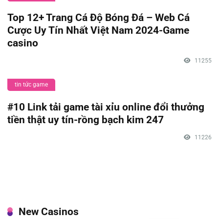
Top 12+ Trang Cá Độ Bóng Đá – Web Cá
Cược Uy Tín Nhất Việt Nam 2024-Game
casino
11255
tin tức game
#10 Link tải game tài xỉu online đổi thưởng
tiền thật uy tín-rồng bạch kim 247
11226
New Casinos