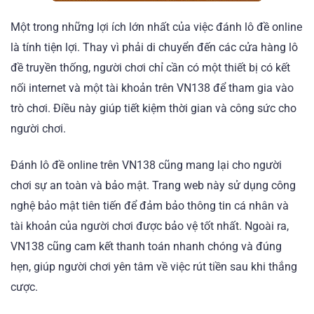
Một trong những lợi ích lớn nhất của việc đánh lô đề online
là tính tiện lợi. Thay vì phải di chuyển đến các cửa hàng lô
đề truyền thống, người chơi chỉ cần có một thiết bị có kết
nối internet và một tài khoản trên VN138 để tham gia vào
trò chơi. Điều này giúp tiết kiệm thời gian và công sức cho
người chơi.
Đánh lô đề online trên VN138 cũng mang lại cho người
chơi sự an toàn và bảo mật. Trang web này sử dụng công
nghệ bảo mật tiên tiến để đảm bảo thông tin cá nhân và
tài khoản của người chơi được bảo vệ tốt nhất. Ngoài ra,
VN138 cũng cam kết thanh toán nhanh chóng và đúng
hẹn, giúp người chơi yên tâm về việc rút tiền sau khi thắng
cược.