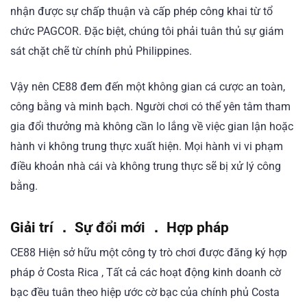
nhận được sự chấp thuận và cấp phép công khai từ tổ
chức PAGCOR. Đặc biệt, chúng tôi phải tuân thủ sự giám
sát chặt chẽ từ chính phủ Philippines.
Vậy nên CE88 đem đến một không gian cá cược an toàn,
công bằng và minh bạch. Người chơi có thể yên tâm tham
gia đổi thưởng mà không cần lo lắng về việc gian lận hoặc
hành vi không trung thực xuất hiện. Mọi hành vi vi phạm
điều khoản nhà cái và không trung thực sẽ bị xử lý công
bằng.
Giải trí ． Sự đổi mới ． Hợp pháp
CE88 Hiện sở hữu một công ty trò chơi được đăng ký hợp
pháp ở Costa Rica , Tất cả các hoạt động kinh doanh cờ
bạc đều tuân theo hiệp ước cờ bạc của chính phủ Costa