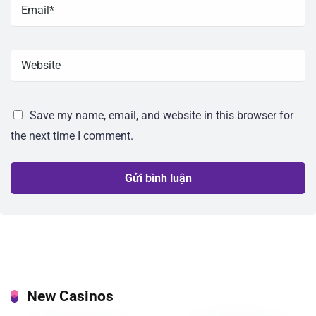
Save my name, email, and website in this browser for
the next time I comment.
New Casinos