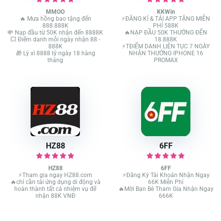
MMOO
KKWin
🔥 Mưa hồng bao tặng đến
⚡️ĐĂNG KÍ & TẢI APP TẶNG MIỄN
888.888K
PHÍ 588K
💸 Nạp đầu từ 50K nhận đến 8888K
🔥NẠP ĐẦU 50K THƯỞNG ĐẾN
💥 Điểm danh mỗi ngày nhận 88 -
18.888K
888K
⚡️TĐIỂM DANH LIÊN TỤC 7 NGÀY
🎁 Lỳ xì 8888 tỷ ngày 18 hàng
NHẬN THƯỞNG IPHONE 16
tháng
PROMAX
HZ88
6FF
HZ88
6FF
⚡Tham gia ngay HZ88.com
⚡Đăng Ký Tài Khoản Nhận Ngay
🔥chỉ cần tải ứng dụng di động và
66K Miễn Phí
hoàn thành tất cả nhiệm vụ để
🔥Mời Bạn Bè Tham Gia Nhận Ngay
nhận 88K VNĐ
666K