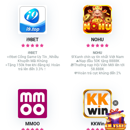
i9BET
NOHU
i9BET
NOHU
⭐️i9bet Cổng Game Uy Tín , Nhiều
💯Xanh chín uy tín nhất Việt Nam
Khuyến Mãi Khủng
🔥Nạp đầu 50K tặng 8888K
⭐️Tặng 150k free khi đăng ký. Hoàn
🎁Thưởng nạp Hội Viên Mới lên tới
trả lên đến 3.3%！
58.888K
💸Hoàn trả cực khủng đến 2%
✕
MMOO
KKWin