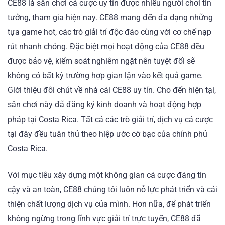
CE88 là sân chơi cá cược uy tín được nhiều người chơi tin
tưởng, tham gia hiện nay. CE88 mang đến đa dạng những
tựa game hot, các trò giải trí độc đáo cùng với cơ chế nạp
rút nhanh chóng. Đặc biệt mọi hoạt động của CE88 đều
được bảo vệ, kiểm soát nghiêm ngặt nên tuyệt đối sẽ
không có bất kỳ trường hợp gian lận vào kết quả game.
Giới thiệu đôi chút về nhà cái CE88 uy tín. Cho đến hiện tại,
sân chơi này đã đăng ký kinh doanh và hoạt động hợp
pháp tại Costa Rica. Tất cả các trò giải trí, dịch vụ cá cược
tại đây đều tuân thủ theo hiệp ước cờ bạc của chính phủ
Costa Rica.
Với mục tiêu xây dựng một không gian cá cược đáng tin
cậy và an toàn, CE88 chúng tôi luôn nỗ lực phát triển và cải
thiện chất lượng dịch vụ của mình. Hơn nữa, để phát triển
không ngừng trong lĩnh vực giải trí trực tuyến, CE88 đã