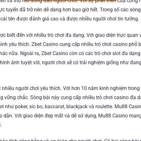
iến và thu hút đông đảo người chơi. Với sự phát triển của công 
rực tuyến đã trở nên dễ dàng hơn bao giờ hết. Trong số các sòng
 cái tên được đánh giá cao và được nhiều người chơi tin tưởng.
ợc biết đến với nhiều trò chơi đa dạng. Với giao diện trực quan 
mình yêu thích. Zbet Casino cung cấp nhiều trò chơi casino phổ 
khác nữa. Ngoài ra, Zbet Casino còn có các trò chơi slot đa dạng
ình ảnh tuyệt vời, người chơi sẽ có trải nghiệm giống như đang
nhiều người chơi yêu thích. Với hơn 10 năm kinh nghiệm trong 
 vững chắc. Sòng bài này cung cấp nhiều trò chơi casino đa 
ơi như poker, sic bo, baccarat, blackjack và roulette. Mu88 Casi
hấp dẫn. Với giao diện đẹp mắt và dễ sử dụng, Mu88 Casino man
.