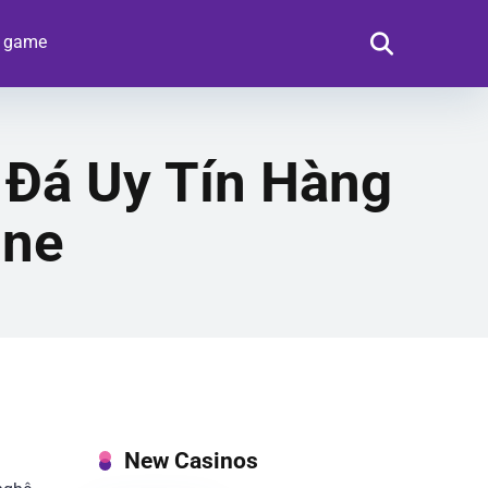
c game
 Đá Uy Tín Hàng
ine
New Casinos