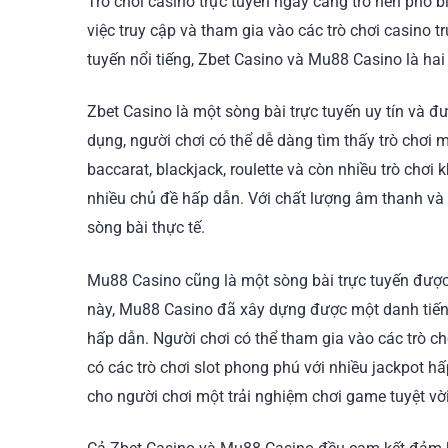
Trò chơi casino trực tuyến ngày càng trở nên phổ b
việc truy cập và tham gia vào các trò chơi casino t
tuyến nổi tiếng, Zbet Casino và Mu88 Casino là hai
Zbet Casino là một sòng bài trực tuyến uy tín và đư
dụng, người chơi có thể dễ dàng tìm thấy trò chơi 
baccarat, blackjack, roulette và còn nhiều trò chơi 
nhiều chủ đề hấp dẫn. Với chất lượng âm thanh và h
sòng bài thực tế.
Mu88 Casino cũng là một sòng bài trực tuyến được 
này, Mu88 Casino đã xây dựng được một danh tiếng
hấp dẫn. Người chơi có thể tham gia vào các trò ch
có các trò chơi slot phong phú với nhiều jackpot 
cho người chơi một trải nghiệm chơi game tuyệt vời