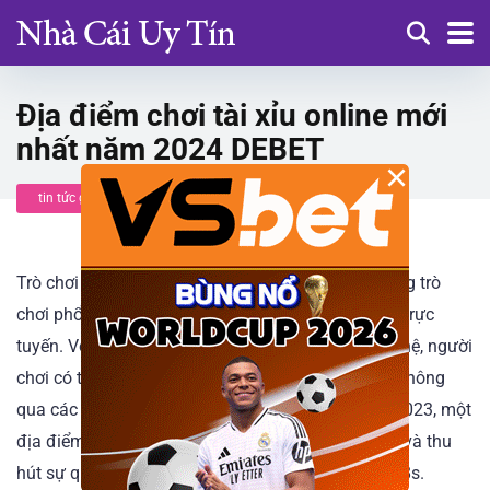
Địa điểm chơi tài xỉu online mới
nhất năm 2024 DEBET
×
tin tức game
Trò chơi tài xỉu online đã trở thành một trong những trò
chơi phổ biến nhất trên các sàn giao dịch cá cược trực
tuyến. Với sự phát triển không ngừng của công nghệ, người
chơi có thể tham gia trò chơi này mọi lúc, mọi nơi thông
qua các ứng dụng di động hoặc trang web. Năm 2023, một
địa điểm chơi tài xỉu online mới nhất đã xuất hiện và thu
hút sự quan tâm của nhiều người chơi, đó là Top88s.