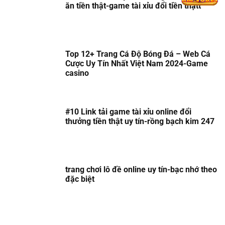
ăn tiền thật-game tài xỉu đổi tiền thậtt
Top 12+ Trang Cá Độ Bóng Đá – Web Cá
Cược Uy Tín Nhất Việt Nam 2024-Game
casino
#10 Link tải game tài xỉu online đổi
thưởng tiền thật uy tín-rồng bạch kim 247
trang chơi lô đề online uy tín-bạc nhớ theo
đặc biệt