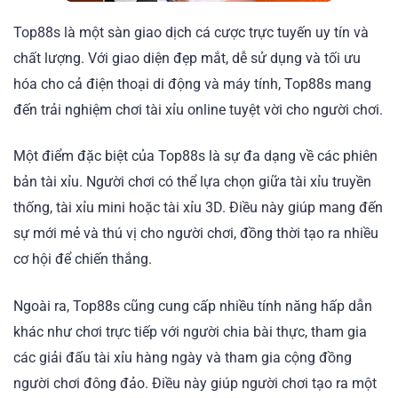
Top88s là một sàn giao dịch cá cược trực tuyến uy tín và
chất lượng. Với giao diện đẹp mắt, dễ sử dụng và tối ưu
hóa cho cả điện thoại di động và máy tính, Top88s mang
đến trải nghiệm chơi tài xỉu online tuyệt vời cho người chơi.
Một điểm đặc biệt của Top88s là sự đa dạng về các phiên
bản tài xỉu. Người chơi có thể lựa chọn giữa tài xỉu truyền
thống, tài xỉu mini hoặc tài xỉu 3D. Điều này giúp mang đến
sự mới mẻ và thú vị cho người chơi, đồng thời tạo ra nhiều
cơ hội để chiến thắng.
Ngoài ra, Top88s cũng cung cấp nhiều tính năng hấp dẫn
khác như chơi trực tiếp với người chia bài thực, tham gia
các giải đấu tài xỉu hàng ngày và tham gia cộng đồng
người chơi đông đảo. Điều này giúp người chơi tạo ra một