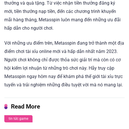
thưởng và quà tặng. Từ việc nhận tiền thưởng đăng ký
mới, tiền thưởng nạp tiền, đến các chương trình khuyến
mãi hàng tháng, Metasspin luôn mang đến những ưu đãi
hấp dẫn cho người chơi.
Với những ưu điểm trên, Metasspin đang trở thành một địa
điểm chơi tài xỉu online mới và hấp dẫn nhất năm 2023.
Người chơi không chỉ được thỏa sức giải trí mà còn có cơ
hội kiếm lợi nhuận từ những trò chơi này. Hãy truy cập
Metasspin ngay hôm nay để khám phá thế giới tài xỉu trực
tuyến và trải nghiệm những điều tuyệt vời mà nó mang lại.
Read More
tin tức game