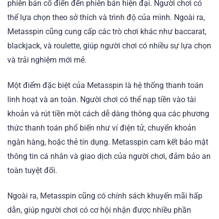
phiên bản cổ điển đến phiên bản hiện đại. Người chơi có
thể lựa chọn theo sở thích và trình độ của mình. Ngoài ra,
Metasspin cũng cung cấp các trò chơi khác như baccarat,
blackjack, và roulette, giúp người chơi có nhiều sự lựa chọn
và trải nghiệm mới mẻ.
Một điểm đặc biệt của Metasspin là hệ thống thanh toán
linh hoạt và an toàn. Người chơi có thể nạp tiền vào tài
khoản và rút tiền một cách dễ dàng thông qua các phương
thức thanh toán phổ biến như ví điện tử, chuyển khoản
ngân hàng, hoặc thẻ tín dụng. Metasspin cam kết bảo mật
thông tin cá nhân và giao dịch của người chơi, đảm bảo an
toàn tuyệt đối.
Ngoài ra, Metasspin cũng có chính sách khuyến mãi hấp
dẫn, giúp người chơi có cơ hội nhận được nhiều phần