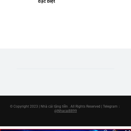
đặc biệt
© Copyright 2023 | Nhà cái tặng tiền . All Rights Reserved | Telegram：
@Nhacai8899