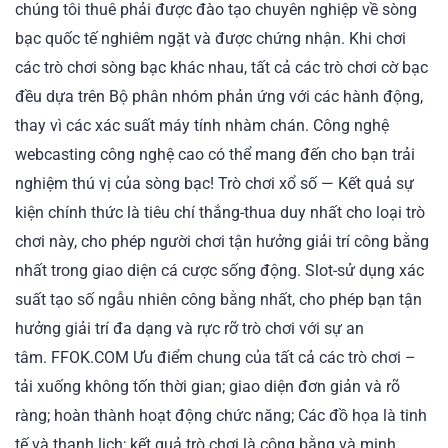
chúng tôi thuê phải được đào tạo chuyên nghiệp về sòng
bạc quốc tế nghiêm ngặt và được chứng nhận. Khi chơi
các trò chơi sòng bạc khác nhau, tất cả các trò chơi cờ bạc
đều dựa trên Bộ phân nhóm phản ứng với các hành động,
thay vì các xác suất máy tính nhàm chán. Công nghệ
webcasting công nghệ cao có thể mang đến cho bạn trải
nghiệm thú vị của sòng bạc! Trò chơi xổ số — Kết quả sự
kiện chính thức là tiêu chí thắng-thua duy nhất cho loại trò
chơi này, cho phép người chơi tận hưởng giải trí công bằng
nhất trong giao diện cá cược sống động. Slot-sử dụng xác
suất tạo số ngẫu nhiên công bằng nhất, cho phép bạn tận
hưởng giải trí đa dạng và rực rỡ trò chơi với sự an
tâm. FFOK.COM Ưu điểm chung của tất cả các trò chơi –
tải xuống không tốn thời gian; giao diện đơn giản và rõ
ràng; hoàn thành hoạt động chức năng; Các đồ họa là tinh
tế và thanh lịch; kết quả trò chơi là công bằng và minh