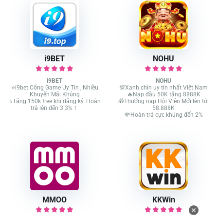
i9BET
NOHU
i9BET
NOHU
⭐️i9bet Cổng Game Uy Tín , Nhiều
💯Xanh chín uy tín nhất Việt Nam
Khuyến Mãi Khủng
🔥Nạp đầu 50K tặng 8888K
⭐️Tặng 150k free khi đăng ký. Hoàn
🎁Thưởng nạp Hội Viên Mới lên tới
trả lên đến 3.3%！
58.888K
💸Hoàn trả cực khủng đến 2%
MMOO
KKWin
✕