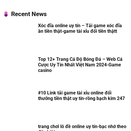
Recent News
Xóc đĩa online uy tín – Tải game xóc đĩa
ăn tiền thật-game tài xỉu đổi tiền thậtt
Top 12+ Trang Cá Độ Bóng Đá – Web Cá
Cược Uy Tín Nhất Việt Nam 2024-Game
casino
#10 Link tải game tài xỉu online đổi
thưởng tiền thật uy tín-rồng bạch kim 247
trang chơi lô đề online uy tín-bạc nhớ theo