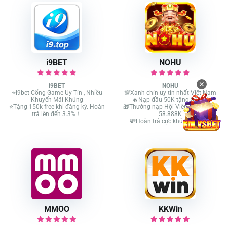
i9BET
NOHU
✕
i9BET
NOHU
⭐️i9bet Cổng Game Uy Tín , Nhiều
💯Xanh chín uy tín nhất Việt Nam
Khuyến Mãi Khủng
🔥Nạp đầu 50K tặng 8888K
⭐️Tặng 150k free khi đăng ký. Hoàn
🎁Thưởng nạp Hội Viên Mới lên tới
trả lên đến 3.3%！
58.888K
💸Hoàn trả cực khủng đến 2%
MMOO
KKWin