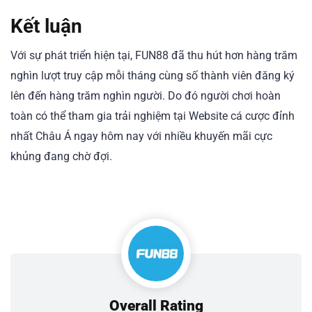
Kết luận
Với sự phát triển hiện tại, FUN88 đã thu hút hơn hàng trăm
nghìn lượt truy cập mỗi tháng cùng số thành viên đăng ký
lên đến hàng trăm nghìn người. Do đó người chơi hoàn
toàn có thể tham gia trải nghiệm tại Website cá cược đỉnh
nhất Châu Á ngay hôm nay với nhiều khuyến mãi cực
khủng đang chờ đợi.
Overall Rating