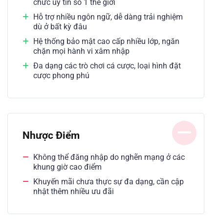
chức uy tín số 1 thế giới
Hỗ trợ nhiều ngôn ngữ, dễ dàng trải nghiệm
dù ở bất kỳ đâu
Hệ thống bảo mật cao cấp nhiều lớp, ngăn
chặn mọi hành vi xâm nhập
Đa dạng các trò chơi cá cược, loại hình đặt
cược phong phú
Nhược Điểm
Không thể đăng nhập do nghẽn mạng ở các
khung giờ cao điểm
Khuyến mãi chưa thực sự đa dạng, cần cập
nhật thêm nhiều ưu đãi