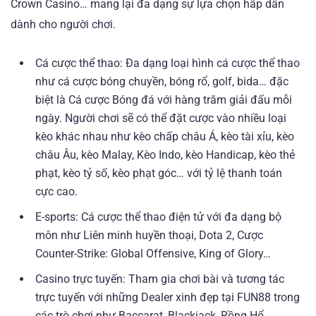
Crown Casino… mang lại đa dạng sự lựa chọn hấp dẫn
dành cho người chơi.
Cá cược thể thao: Đa dạng loại hình cá cược thể thao
như cá cược bóng chuyền, bóng rổ, golf, bida… đặc
biệt là Cá cược Bóng đá với hàng trăm giải đấu mỗi
ngày. Người chơi sẽ có thể đặt cược vào nhiều loại
kèo khác nhau như kèo chấp châu Á, kèo tài xỉu, kèo
châu Âu, kèo Malay, Kèo Indo, kèo Handicap, kèo thẻ
phạt, kèo tỷ số, kèo phạt góc… với tỷ lệ thanh toán
cực cao.
E-sports: Cá cược thể thao điện tử với đa dạng bộ
môn như Liên minh huyền thoại, Dota 2, Cược
Counter-Strike: Global Offensive, King of Glory…
Casino trực tuyến: Tham gia chơi bài và tương tác
trực tuyến với những Dealer xinh đẹp tại FUN88 trong
các trò chơi như Baccarat, Blackjack, Rồng Hổ,