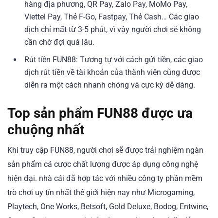
hàng địa phương, QR Pay, Zalo Pay, MoMo Pay,
Viettel Pay, Thẻ F-Go, Fastpay, Thẻ Cash… Các giao
dịch chỉ mất từ 3-5 phút, vì vậy người chơi sẽ không
cần chờ đợi quá lâu.
Rút tiền FUN88: Tương tự với cách gửi tiền, các giao
dịch rút tiền về tài khoản của thành viên cũng được
diễn ra một cách nhanh chóng và cực kỳ dễ dàng.
Top sản phẩm FUN88 được ưa
chuộng nhất
Khi truy cập FUN88, người chơi sẽ được trải nghiệm ngàn
sản phẩm cá cược chất lượng được áp dụng công nghệ
hiện đại. nhà cái đã hợp tác với nhiều công ty phần mềm
trò chơi uy tín nhất thế giới hiện nay như Microgaming,
Playtech, One Works, Betsoft, Gold Deluxe, Bodog, Entwine,