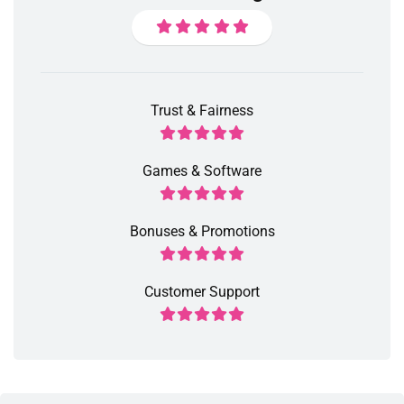
Trust & Fairness
Games & Software
Bonuses & Promotions
Customer Support