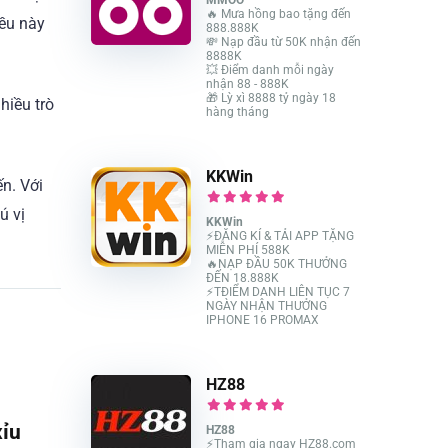
MMOO
🔥 Mưa hồng bao tặng đến
iều này
888.888K
💸 Nạp đầu từ 50K nhận đến
8888K
💥 Điểm danh mỗi ngày
nhận 88 - 888K
🎁 Lỳ xì 8888 tỷ ngày 18
hiều trò
hàng tháng
KKWin
ến. Với
ú vị
KKWin
⚡️ĐĂNG KÍ & TẢI APP TẶNG
MIỄN PHÍ 588K
🔥NẠP ĐẦU 50K THƯỞNG
ĐẾN 18.888K
⚡️TĐIỂM DANH LIÊN TỤC 7
NGÀY NHẬN THƯỞNG
IPHONE 16 PROMAX
HZ88
xỉu
HZ88
⚡Tham gia ngay HZ88.com