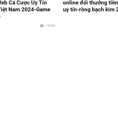
Web Cá Cược Uy Tín
online đổi thưởng tiền
Việt Nam 2024-Game
uy tín-rồng bạch kim 
o
11255