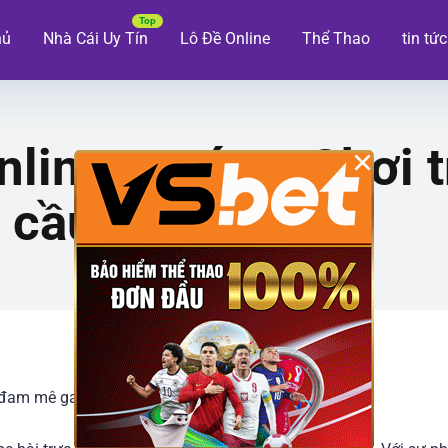
hủ
Nhà Cái Uy Tín
Lô Đề Online
Thể Thao
tin tứ
line uy tín – Chơi 
×
i cầu 3 miền 666
 đam mê game bài trực tuyến