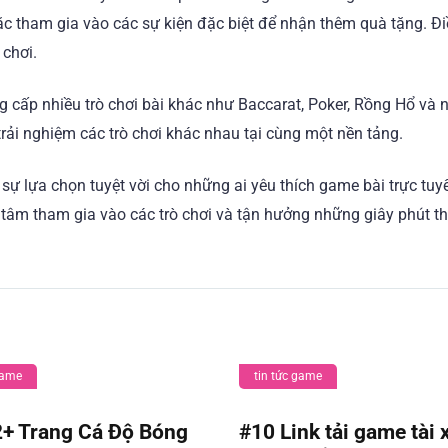
oặc tham gia vào các sự kiện đặc biệt để nhận thêm quà tặng. Đ
 chơi.
 cấp nhiều trò chơi bài khác như Baccarat, Poker, Rồng Hổ và n
trải nghiệm các trò chơi khác nhau tại cùng một nền tảng.
sự lựa chọn tuyệt vời cho những ai yêu thích game bài trực tuy
n tâm tham gia vào các trò chơi và tận hưởng những giây phút th
game
tin tức game
2+ Trang Cá Độ Bóng
#10 Link tải game tài 