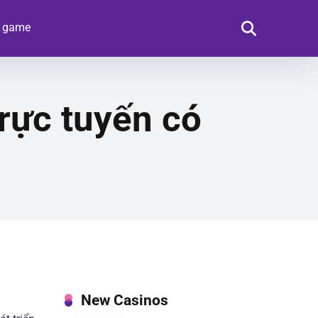
c game
trực tuyến có
New Casinos