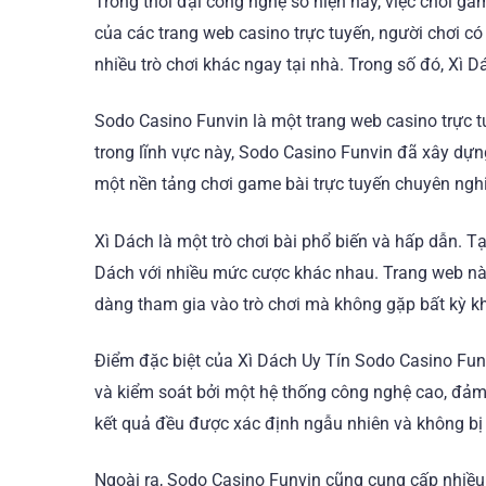
Trong thời đại công nghệ số hiện nay, việc chơi ga
của các trang web casino trực tuyến, người chơi có 
nhiều trò chơi khác ngay tại nhà. Trong số đó, Xì
Sodo Casino Funvin là một trang web casino trực t
trong lĩnh vực này, Sodo Casino Funvin đã xây dựn
một nền tảng chơi game bài trực tuyến chuyên nghi
Xì Dách là một trò chơi bài phổ biến và hấp dẫn. T
Dách với nhiều mức cược khác nhau. Trang web này
dàng tham gia vào trò chơi mà không gặp bất kỳ k
Điểm đặc biệt của Xì Dách Uy Tín Sodo Casino Fun
và kiểm soát bởi một hệ thống công nghệ cao, đảm
kết quả đều được xác định ngẫu nhiên và không bị 
Ngoài ra, Sodo Casino Funvin cũng cung cấp nhiều