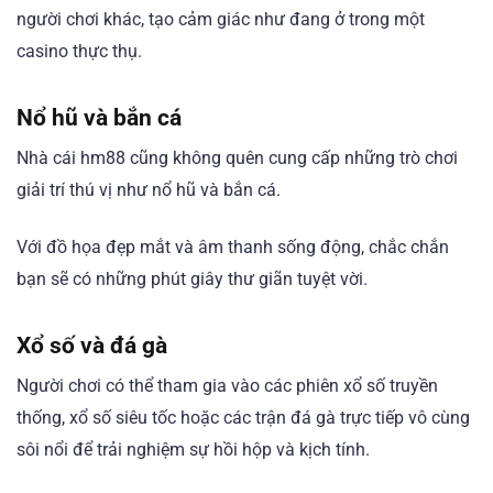
người chơi khác, tạo cảm giác như đang ở trong một
casino thực thụ.
Nổ hũ và bắn cá
Nhà cái hm88 cũng không quên cung cấp những trò chơi
giải trí thú vị như nổ hũ và bắn cá.
Với đồ họa đẹp mắt và âm thanh sống động, chắc chắn
bạn sẽ có những phút giây thư giãn tuyệt vời.
Xổ số và đá gà
Người chơi có thể tham gia vào các phiên xổ số truyền
thống, xổ số siêu tốc hoặc các trận đá gà trực tiếp vô cùng
sôi nổi để trải nghiệm sự hồi hộp và kịch tính.