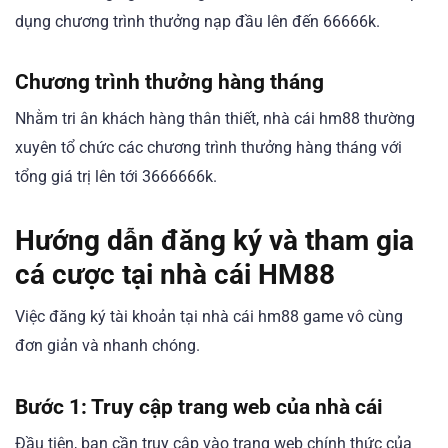
dụng chương trình thưởng nạp đầu lên đến 66666k.
Chương trình thưởng hàng tháng
Nhằm tri ân khách hàng thân thiết, nhà cái hm88 thường
xuyên tổ chức các chương trình thưởng hàng tháng với
tổng giá trị lên tới 3666666k.
Hướng dẫn đăng ký và tham gia
cá cược tại nhà cái HM88
Việc đăng ký tài khoản tại nhà cái hm88 game vô cùng
đơn giản và nhanh chóng.
Bước 1: Truy cập trang web của nhà cái
Đầu tiên, bạn cần truy cập vào trang web chính thức của