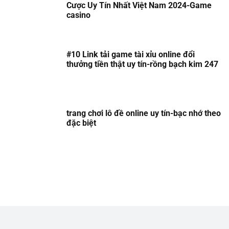
Cược Uy Tín Nhất Việt Nam 2024-Game
casino
#10 Link tải game tài xỉu online đổi
thưởng tiền thật uy tín-rồng bạch kim 247
trang chơi lô đề online uy tín-bạc nhớ theo
đặc biệt