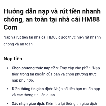
Hướng dẫn nạp và rút tiền nhanh
chóng, an toàn tại nhà cái HM88
Com
Nạp và rút tiền tại nhà cái HM88 được thực hiện rất nhanh
chóng và an toàn.
Nạp tiền
Chọn phương thức nạp tiền
: Truy cập vào phần “Nạp
tiền” trong tài khoản của bạn và chọn phương thức
nạp phù hợp.
Điền thông tin giao dịch
: Nhập số tiền bạn muốn nạp
và các thông tin liên quan.
Xác nhận giao dịch
: Kiểm tra lại thông tin giao dịch