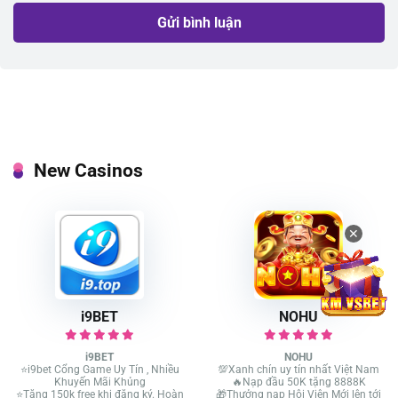
New Casinos
✕
i9BET
NOHU
i9BET
NOHU
⭐️i9bet Cổng Game Uy Tín , Nhiều
💯Xanh chín uy tín nhất Việt Nam
Khuyến Mãi Khủng
🔥Nạp đầu 50K tặng 8888K
⭐️Tặng 150k free khi đăng ký. Hoàn
🎁Thưởng nạp Hội Viên Mới lên tới