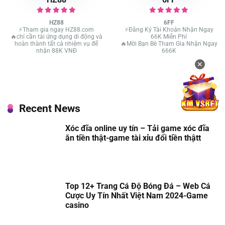
HZ88
6FF
⚡Tham gia ngay HZ88.com
⚡Đăng Ký Tài Khoản Nhận Ngay
🔥chỉ cần tải ứng dụng di động và
66K Miễn Phí
hoàn thành tất cả nhiệm vụ để
🔥Mời Bạn Bè Tham Gia Nhận Ngay
nhận 88K VNĐ
666K
✕
Recent News
Xóc đĩa online uy tín – Tải game xóc đĩa
ăn tiền thật-game tài xỉu đổi tiền thậtt
Top 12+ Trang Cá Độ Bóng Đá – Web Cá
Cược Uy Tín Nhất Việt Nam 2024-Game
casino