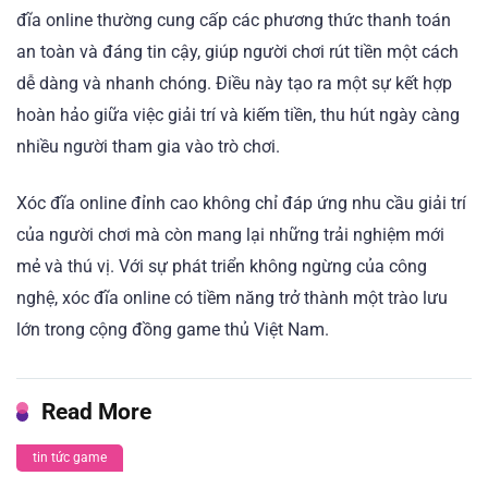
đĩa online thường cung cấp các phương thức thanh toán
an toàn và đáng tin cậy, giúp người chơi rút tiền một cách
dễ dàng và nhanh chóng. Điều này tạo ra một sự kết hợp
hoàn hảo giữa việc giải trí và kiếm tiền, thu hút ngày càng
nhiều người tham gia vào trò chơi.
Xóc đĩa online đỉnh cao không chỉ đáp ứng nhu cầu giải trí
của người chơi mà còn mang lại những trải nghiệm mới
mẻ và thú vị. Với sự phát triển không ngừng của công
nghệ, xóc đĩa online có tiềm năng trở thành một trào lưu
lớn trong cộng đồng game thủ Việt Nam.
Read More
tin tức game