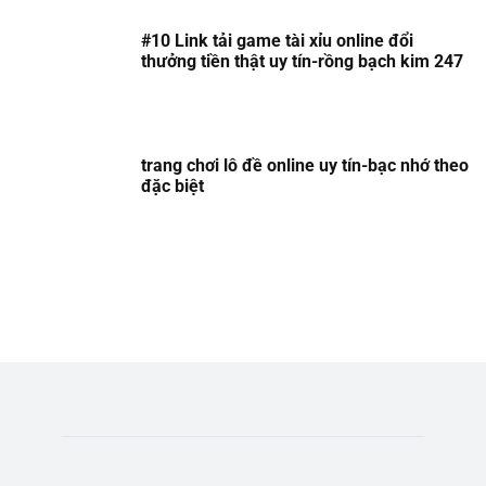
#10 Link tải game tài xỉu online đổi
thưởng tiền thật uy tín-rồng bạch kim 247
trang chơi lô đề online uy tín-bạc nhớ theo
đặc biệt