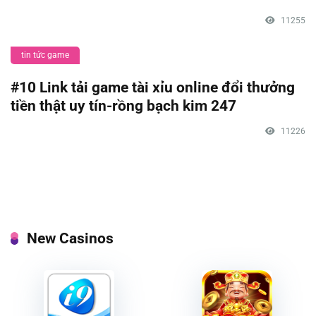
11255
tin tức game
#10 Link tải game tài xỉu online đổi thưởng
tiền thật uy tín-rồng bạch kim 247
11226
New Casinos