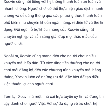
Xocvin cũng nổi tiếng với hệ thống thanh toán an toàn và
nhanh chóng. Người chơi có thể thực hiện giao dịch nhanh
chóng và dễ dàng thông qua các phương thức thanh toán
phổ biến như chuyển khoản ngân hàng, ví điện tử và thẻ tín
dụng. Đội ngũ hỗ trợ khách hàng của Xocvin cũng rất
chuyên nghiệp và sẵn sàng giải đáp mọi thắc mắc của
người chơi.
Ngoài ra, Xocvin cũng mang đến cho người chơi nhiều
khuyến mãi hấp dẫn. Từ việc tặng tiền thưởng cho người
chơi mới đăng ký, đến các chương trình khuyến mãi hàng
tháng, Xocvin luôn có những ưu đãi đặc biệt để tạo điều
kiện thuận lợi cho người chơi.
Tóm lại, Xocvin là một nhà cái trực tuyến uy tín và đáng tin
cậy dành cho người Việt. Với sự đa dạng về trò chơi, hệ