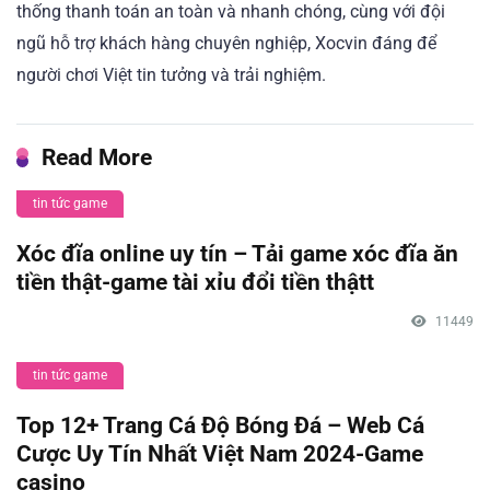
thống thanh toán an toàn và nhanh chóng, cùng với đội
ngũ hỗ trợ khách hàng chuyên nghiệp, Xocvin đáng để
người chơi Việt tin tưởng và trải nghiệm.
Read More
tin tức game
Xóc đĩa online uy tín – Tải game xóc đĩa ăn
tiền thật-game tài xỉu đổi tiền thậtt
11449
tin tức game
Top 12+ Trang Cá Độ Bóng Đá – Web Cá
Cược Uy Tín Nhất Việt Nam 2024-Game
casino