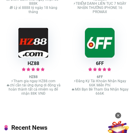
888K
⚡️TĐIỂM DANH LIÊN TỤC 7 NGÀY
🎁 Lỳ xì 8888 tỷ ngày 18 hàng
NHẬN THƯỞNG IPHONE 16
tháng
PROMAX
HZ88
6FF
HZ88
6FF
⚡Tham gia ngay HZ88.com
⚡Đăng Ký Tài Khoản Nhận Ngay
🔥chỉ cần tải ứng dụng di động và
66K Miễn Phí
hoàn thành tất cả nhiệm vụ để
🔥Mời Bạn Bè Tham Gia Nhận Ngay
nhận 88K VNĐ
666K
✕
Recent News