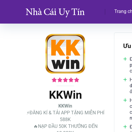
Trang c
Ưu
p
c
H
d
KKWin
ở
H
KKWin
c
c
⚡️ĐĂNG KÍ & TẢI APP TẶNG MIỄN PHÍ
588K
🔥NẠP ĐẦU 50K THƯỞNG ĐẾN
Đ