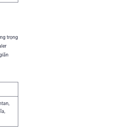
ng trọng
aler
giãn
ntan,
ĩa,