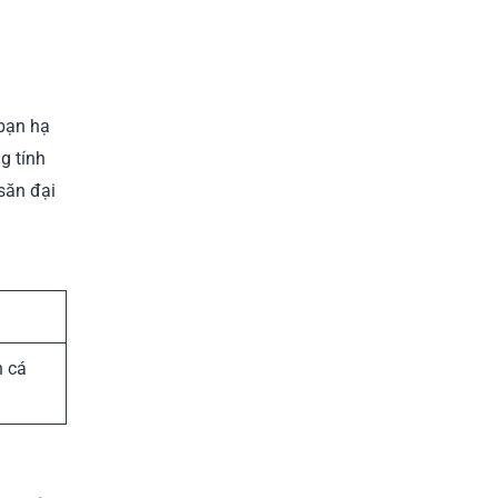
 bạn hạ
g tính
săn đại
n cá