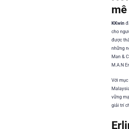
mê
KKwin
đ
cho ngườ
được thà
những ng
Man & C
M.A.N En
Với mục 
Malaysia
vững mạn
giải trí 
Erl