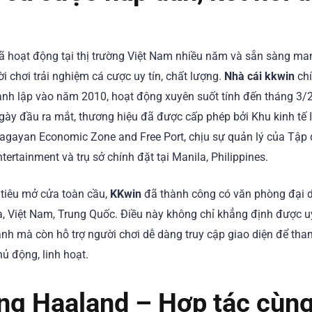
ã hoạt động tại thị trường Việt Nam nhiều năm và sẵn sàng ma
i chơi trải nghiệm cá cược uy tín, chất lượng.
Nhà cái kkwin
chí
nh lập vào năm 2010, hoạt động xuyên suốt tính đến tháng 3/
ày đầu ra mắt, thương hiệu đã được cấp phép bởi Khu kinh tế I
agayan Economic Zone and Free Port, chịu sự quản lý của Tập
tertainment và trụ sở chính đặt tại Manila, Philippines.
tiêu mở cửa toàn cầu,
KKwin
đã thành công có văn phòng đại d
, Việt Nam, Trung Quốc. Điều này không chỉ khẳng định được uy
h mà còn hỗ trợ người chơi dễ dàng truy cập giao diện để tha
chủ động, linh hoạt.
ing Haaland – Hợp tác cùn