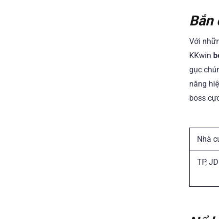
Bắn 
Với nhữn
KKwin
b
gục chún
năng hiệ
boss cự
Nhà c
TP, JD