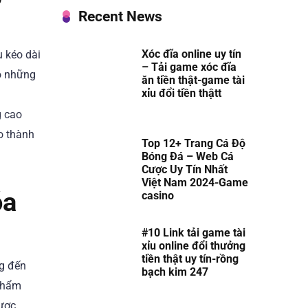
Recent News
Xóc đĩa online uy tín
u kéo dài
– Tải game xóc đĩa
ào những
ăn tiền thật-game tài
xỉu đổi tiền thậtt
g cao
o thành
Top 12+ Trang Cá Độ
Bóng Đá – Web Cá
Cược Uy Tín Nhất
Việt Nam 2024-Game
óa
casino
#10 Link tải game tài
xỉu online đổi thưởng
tiền thật uy tín-rồng
g đến
bạch kim 247
 phẩm
cược