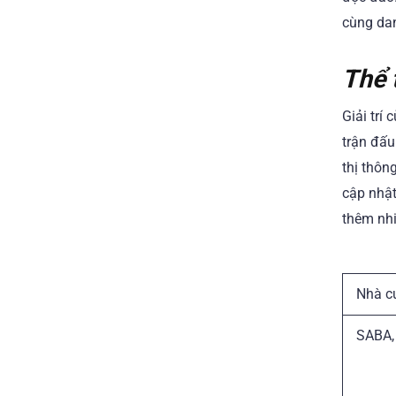
cùng dan
Thể 
Giải trí
trận đấu
thị thôn
cập nhật
thêm nhi
Nhà c
SABA,