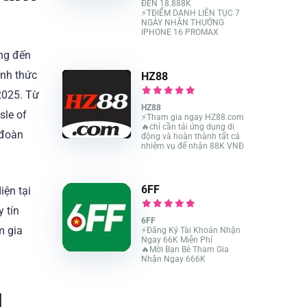
ĐẾN 18.888K
⚡️TĐIỂM DANH LIÊN TỤC 7
NGÀY NHẬN THƯỞNG
IPHONE 16 PROMAX
ng đến
nh thức
HZ88
2025. Từ
HZ88
sle of
⚡Tham gia ngay HZ88.com
🔥chỉ cần tải ứng dụng di
 đoàn
động và hoàn thành tất cả
nhiệm vụ để nhận 88K VNĐ
6FF
iện tại
 tín
6FF
m gia
⚡Đăng Ký Tài Khoản Nhận
Ngay 66K Miễn Phí
🔥Mời Bạn Bè Tham Gia
Nhận Ngay 666K
g