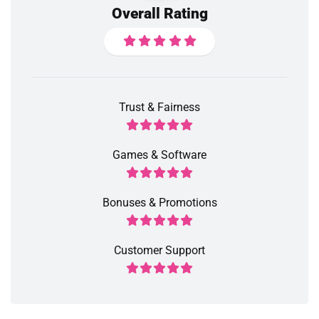
Overall Rating
Trust & Fairness
Games & Software
Bonuses & Promotions
Customer Support