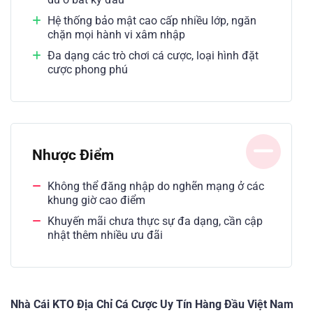
Hệ thống bảo mật cao cấp nhiều lớp, ngăn
chặn mọi hành vi xâm nhập
Đa dạng các trò chơi cá cược, loại hình đặt
cược phong phú
Nhược Điểm
Không thể đăng nhập do nghẽn mạng ở các
khung giờ cao điểm
Khuyến mãi chưa thực sự đa dạng, cần cập
nhật thêm nhiều ưu đãi
Nhà Cái KTO Địa Chỉ Cá Cược Uy Tín Hàng Đầu Việt Nam