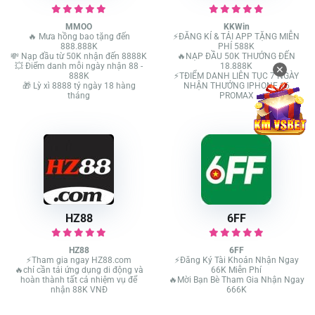
MMOO
KKWin
🔥 Mưa hồng bao tặng đến
⚡️ĐĂNG KÍ & TẢI APP TẶNG MIỄN
888.888K
PHÍ 588K
💸 Nạp đầu từ 50K nhận đến 8888K
🔥NẠP ĐẦU 50K THƯỞNG ĐẾN
💥 Điểm danh mỗi ngày nhận 88 -
18.888K
✕
888K
⚡️TĐIỂM DANH LIÊN TỤC 7 NGÀY
🎁 Lỳ xì 8888 tỷ ngày 18 hàng
NHẬN THƯỞNG IPHONE 16
tháng
PROMAX
HZ88
6FF
HZ88
6FF
⚡Tham gia ngay HZ88.com
⚡Đăng Ký Tài Khoản Nhận Ngay
🔥chỉ cần tải ứng dụng di động và
66K Miễn Phí
hoàn thành tất cả nhiệm vụ để
🔥Mời Bạn Bè Tham Gia Nhận Ngay
nhận 88K VNĐ
666K