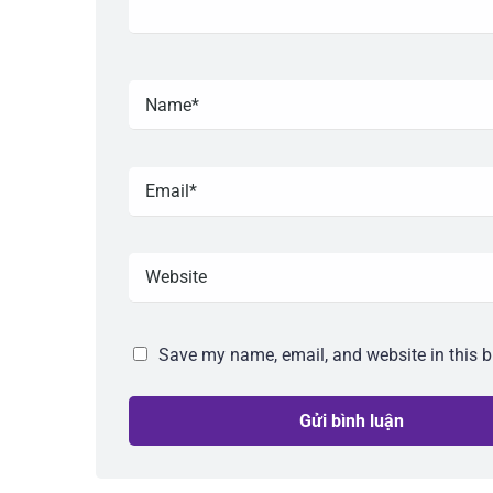
Save my name, email, and website in this b