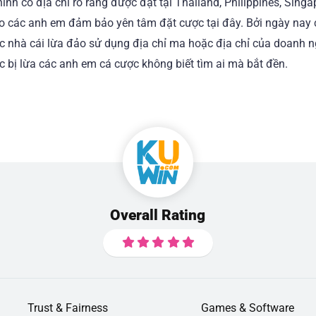
hính có địa chỉ rõ ràng được đặt tại Thailand, Philippines, Singa
o các anh em đảm bảo yên tâm đặt cược tại đây. Bởi ngày nay 
c nhà cái lừa đảo sử dụng địa chỉ ma hoặc địa chỉ của doanh 
c bị lừa các anh em cá cược không biết tìm ai mà bắt đền.
Overall Rating
Trust & Fairness
Games & Software