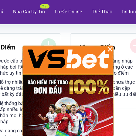
hủ
Nhà Cái Uy Tín
Lô Đề Online
Thể Thao
tin tứ
×
 Điểm
Nhược Điểm
Được cấp phép hợp
Không thể đăng nhập
háp bởi PAGCOR, tổ
do nghẽn mạng ở các
hức uy tín số 1 thế giới
khung giờ cao điểm
ỗ trợ nhiều ngôn ngữ,
Khuyến mãi chưa thực
ễ dàng trải nghiệm dù
sự đa dạng, cần cập
 bất kỳ đâu
nhật thêm nhiều ưu đã
ệ thống bảo mật cao
ấp nhiều lớp, ngăn
hặn mọi hành vi xâm
nhập
a dạng các trò chơi cá