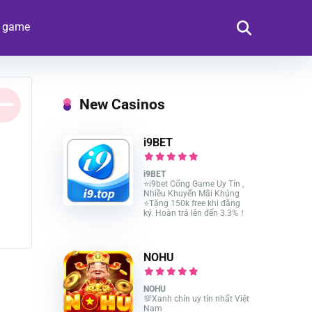
c game
New Casinos
i9BET
i9BET
⭐️i9bet Cổng Game Uy Tín ,
Nhiều Khuyến Mãi Khủng
⭐️Tặng 150k free khi đăng
ký. Hoàn trả lên đến 3.3%！
i
NOHU
NOHU
💯Xanh chín uy tín nhất Việt
Nam