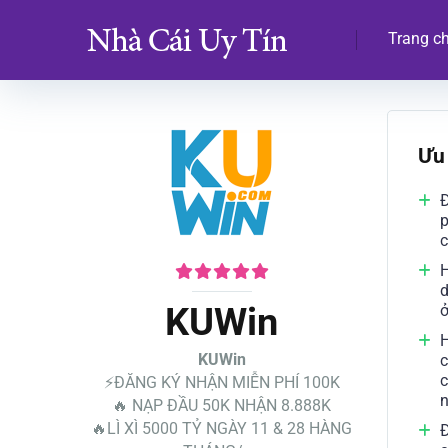
Trang c
Ưu
p
c
H
d
KUWin
ở
H
KUWin
c
c
⚡ĐĂNG KÝ NHẬN MIỄN PHÍ 100K
🔥 NẠP ĐẦU 50K NHẬN 8.888K
🔥LÌ XÌ 5000 TỶ NGÀY 11 & 28 HÀNG
Đ