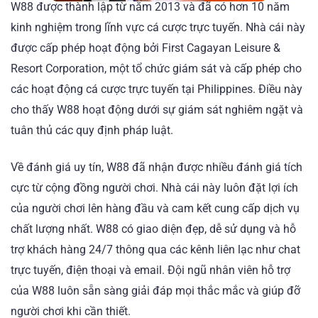
W88 được thành lập từ năm 2013 và đã có hơn 10 năm
kinh nghiệm trong lĩnh vực cá cược trực tuyến. Nhà cái này
được cấp phép hoạt động bởi First Cagayan Leisure &
Resort Corporation, một tổ chức giám sát và cấp phép cho
các hoạt động cá cược trực tuyến tại Philippines. Điều này
cho thấy W88 hoạt động dưới sự giám sát nghiêm ngặt và
tuân thủ các quy định pháp luật.
Về đánh giá uy tín, W88 đã nhận được nhiều đánh giá tích
cực từ cộng đồng người chơi. Nhà cái này luôn đặt lợi ích
của người chơi lên hàng đầu và cam kết cung cấp dịch vụ
chất lượng nhất. W88 có giao diện đẹp, dễ sử dụng và hỗ
trợ khách hàng 24/7 thông qua các kênh liên lạc như chat
trực tuyến, điện thoại và email. Đội ngũ nhân viên hỗ trợ
của W88 luôn sẵn sàng giải đáp mọi thắc mắc và giúp đỡ
người chơi khi cần thiết.