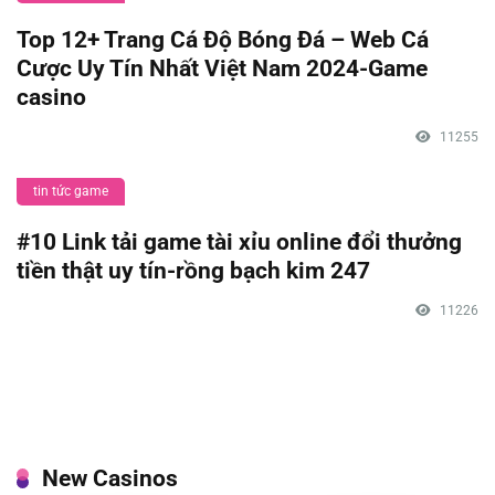
Top 12+ Trang Cá Độ Bóng Đá – Web Cá
Cược Uy Tín Nhất Việt Nam 2024-Game
casino
11255
tin tức game
#10 Link tải game tài xỉu online đổi thưởng
tiền thật uy tín-rồng bạch kim 247
11226
New Casinos