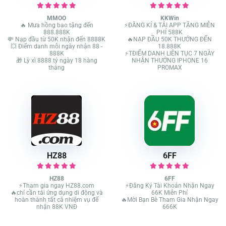
MMOO
KKWin
🔥 Mưa hồng bao tặng đến
⚡️ĐĂNG KÍ & TẢI APP TẶNG MIỄN
888.888K
PHÍ 588K
💸 Nạp đầu từ 50K nhận đến 8888K
🔥NẠP ĐẦU 50K THƯỞNG ĐẾN
💥 Điểm danh mỗi ngày nhận 88 -
18.888K
888K
⚡️TĐIỂM DANH LIÊN TỤC 7 NGÀY
🎁 Lỳ xì 8888 tỷ ngày 18 hàng
NHẬN THƯỞNG IPHONE 16
tháng
PROMAX
HZ88
6FF
HZ88
6FF
⚡Tham gia ngay HZ88.com
⚡Đăng Ký Tài Khoản Nhận Ngay
🔥chỉ cần tải ứng dụng di động và
66K Miễn Phí
hoàn thành tất cả nhiệm vụ để
🔥Mời Bạn Bè Tham Gia Nhận Ngay
nhận 88K VNĐ
666K