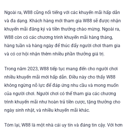
Ngoài ra, W88 cũng nổi tiếng với các khuyến mãi hấp dẫn
và đa dạng. Khách hàng mới tham gia W88 sẽ được nhận
khuyến mãi đăng ký và tiền thưởng chào mừng. Ngoài ra,
W88 còn có các chương trình khuyến mãi hàng tháng,
hàng tuần và hàng ngày để thúc đẩy người chơi tham gia
và có cơ hội nhận thêm nhiều phần thưởng giá trị.
Trong năm 2023, W88 tiếp tục mang đến cho người chơi
nhiều khuyến mãi mới hấp dẫn. Điều này cho thấy W88
không ngừng nỗ lực để đáp ứng nhu cầu và mong muốn
của người chơi. Người chơi có thể tham gia các chương
trình khuyến mãi như hoàn trả tiền cược, tặng thưởng cho
ngày sinh nhật, và nhiều khuyến mãi khác.
Tóm lại, W88 là một nhà cái uy tín và đáng tin cậy. Với hơn