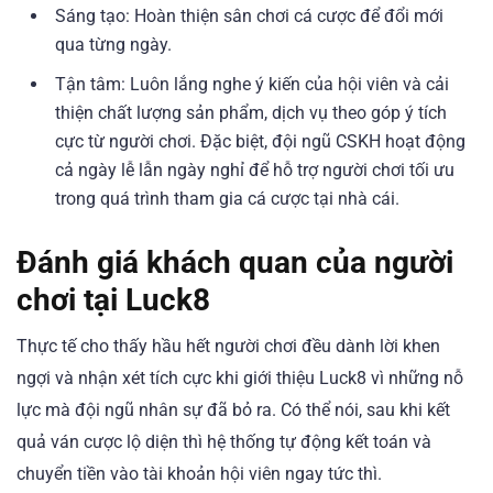
Sáng tạo: Hoàn thiện sân chơi cá cược để đổi mới
qua từng ngày.
Tận tâm: Luôn lắng nghe ý kiến của hội viên và cải
thiện chất lượng sản phẩm, dịch vụ theo góp ý tích
cực từ người chơi. Đặc biệt, đội ngũ CSKH hoạt động
cả ngày lễ lẫn ngày nghỉ để hỗ trợ người chơi tối ưu
trong quá trình tham gia cá cược tại nhà cái.
Đánh giá khách quan của người
chơi tại Luck8
Thực tế cho thấy hầu hết người chơi đều dành lời khen
ngợi và nhận xét tích cực khi giới thiệu Luck8 vì những nỗ
lực mà đội ngũ nhân sự đã bỏ ra. Có thể nói, sau khi kết
quả ván cược lộ diện thì hệ thống tự động kết toán và
chuyển tiền vào tài khoản hội viên ngay tức thì.