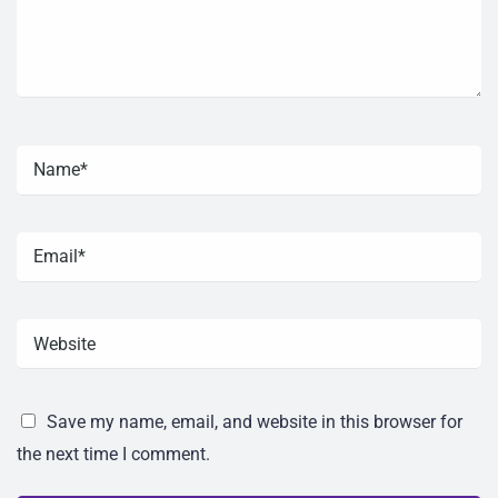
Save my name, email, and website in this browser for
the next time I comment.