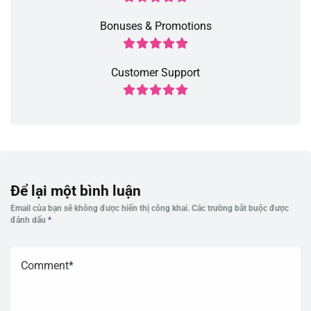
Bonuses & Promotions
Customer Support
Để lại một bình luận
Email của bạn sẽ không được hiển thị công khai.
Các trường bắt buộc được
đánh dấu
*