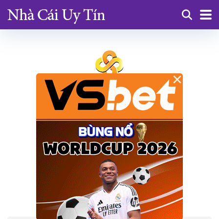
×
LUCK8
LUCK8
⚡️Xổ số- thể thao trực tuyến
🔥Nạp rút nhanh chóng
🔥Số 1 Việt Nam
🔥🎁Hoàn trả cao nhất ngành 1.3% đến 3%