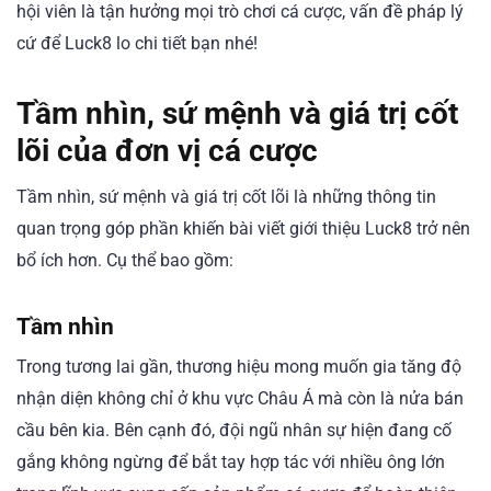
hội viên là tận hưởng mọi trò chơi cá cược, vấn đề pháp lý
cứ để Luck8 lo chi tiết bạn nhé!
Tầm nhìn, sứ mệnh và giá trị cốt
lõi của đơn vị cá cược
Tầm nhìn, sứ mệnh và giá trị cốt lõi là những thông tin
quan trọng góp phần khiến bài viết giới thiệu Luck8 trở nên
bổ ích hơn. Cụ thể bao gồm:
Tầm nhìn
Trong tương lai gần, thương hiệu mong muốn gia tăng độ
nhận diện không chỉ ở khu vực Châu Á mà còn là nửa bán
cầu bên kia. Bên cạnh đó, đội ngũ nhân sự hiện đang cố
gắng không ngừng để bắt tay hợp tác với nhiều ông lớn