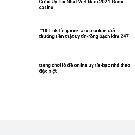
Cược Uy Tín Nhất Việt Nam 2024-Game
casino
#10 Link tải game tài xỉu online đổi
thưởng tiền thật uy tín-rồng bạch kim 247
trang chơi lô đề online uy tín-bạc nhớ theo
đặc biệt