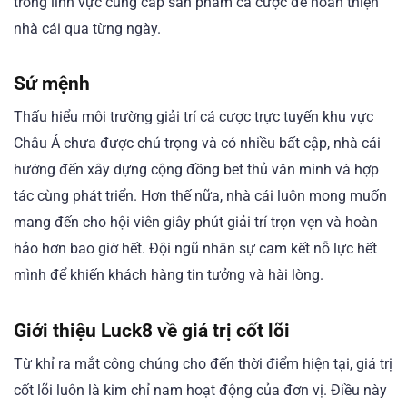
trong lĩnh vực cung cấp sản phẩm cá cược để hoàn thiện
nhà cái qua từng ngày.
Sứ mệnh
Thấu hiểu môi trường giải trí cá cược trực tuyến khu vực
Châu Á chưa được chú trọng và có nhiều bất cập, nhà cái
hướng đến xây dựng cộng đồng bet thủ văn minh và hợp
tác cùng phát triển. Hơn thế nữa, nhà cái luôn mong muốn
mang đến cho hội viên giây phút giải trí trọn vẹn và hoàn
hảo hơn bao giờ hết. Đội ngũ nhân sự cam kết nỗ lực hết
mình để khiến khách hàng tin tưởng và hài lòng.
Giới thiệu Luck8 về giá trị cốt lõi
Từ khỉ ra mắt công chúng cho đến thời điểm hiện tại, giá trị
cốt lõi luôn là kim chỉ nam hoạt động của đơn vị. Điều này