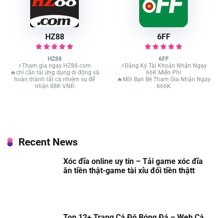
HZ88
6FF
HZ88
6FF
⚡Tham gia ngay HZ88.com
⚡Đăng Ký Tài Khoản Nhận Ngay
🔥chỉ cần tải ứng dụng di động và
66K Miễn Phí
hoàn thành tất cả nhiệm vụ để
🔥Mời Bạn Bè Tham Gia Nhận Ngay
nhận 88K VNĐ
666K
Recent News
Xóc đĩa online uy tín – Tải game xóc đĩa
ăn tiền thật-game tài xỉu đổi tiền thậtt
Top 12+ Trang Cá Độ Bóng Đá – Web Cá