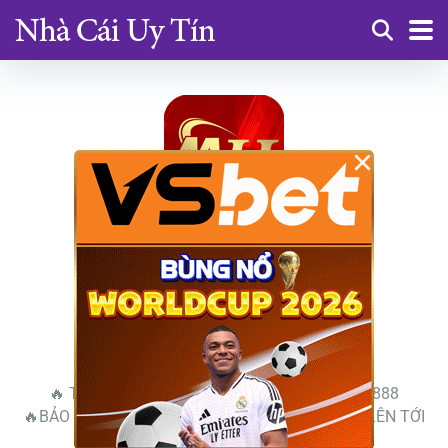
×
MU88
MU88
⚡ ĐĂNG KÝ TẶNG 188K
🔥 THƯỞNG NẠP ĐẦU 100%
🔥 THAY ĐỔI NHÀ CÁI TỚI MU88 TẶNG 1.888.888
🔥BẢO HIỂM CƯỢC VÀ THƯỞNG NẠP MỖI NGÀY LÊN TỚI
88.888.888