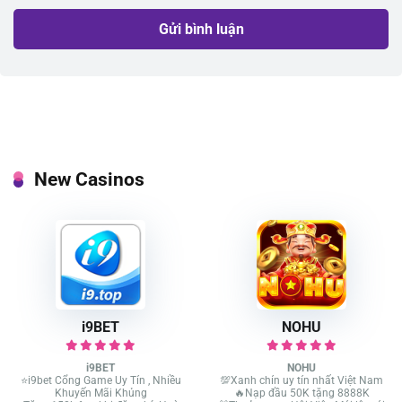
New Casinos
i9BET
NOHU
i9BET
NOHU
⭐️i9bet Cổng Game Uy Tín , Nhiều
💯Xanh chín uy tín nhất Việt Nam
Khuyến Mãi Khủng
🔥Nạp đầu 50K tặng 8888K