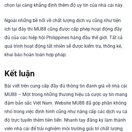
chọn lại càng khẳng định thêm độ uy tín của nhà cái này.
Ngoài những bề nổi về chất lượng dịch vụ cũng như tiện
ích tại đây thì MU88 cũng được cấp phép hoạt động đầy
đủ của các hiệp hội Philippines hàng đầu thế giới. Tất cả
quá trình hoạt động tất nhiên sẽ được kiểm tra, thống kê,
khai báo hoàn toàn hợp pháp.
Kết luận
Bài viết trên cung cấp đầy đủ thông tin đánh giá về nhà cái
MU88 – Một trong những thương hiệu cá cược uy tín mang
đậm bản sắc Việt Nam. Website MU88 đã góp phần không
nhỏ trong việc định hình cũng như nâng cấp các dịch vụ cá
độ trực tuyến thêm tiên tiến. Nhanh tay đăng ký làm thành
viên nhà cái để trải nghiệm môi trường giải trí chất lượng