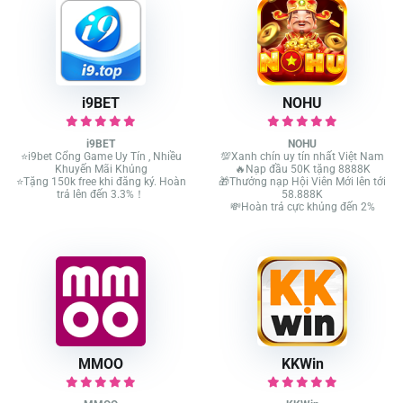
i9BET
NOHU
i9BET
NOHU
⭐️i9bet Cổng Game Uy Tín , Nhiều
💯Xanh chín uy tín nhất Việt Nam
Khuyến Mãi Khủng
🔥Nạp đầu 50K tặng 8888K
⭐️Tặng 150k free khi đăng ký. Hoàn
🎁Thưởng nạp Hội Viên Mới lên tới
trả lên đến 3.3%！
58.888K
💸Hoàn trả cực khủng đến 2%
MMOO
KKWin