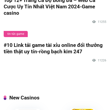
Top 12+ Trang Cá Độ Bóng Đá – Web Cá
Cược Uy Tín Nhất Việt Nam 2024-Game
casino
11255
tin tức game
#10 Link tải game tài xỉu online đổi thưởng
tiền thật uy tín-rồng bạch kim 247
11226
New Casinos