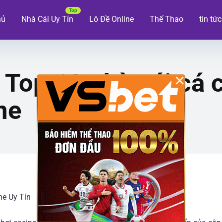
hủ
Nhà Cái Uy Tín
Lô Đề Online
Thể Thao
tin tứ
– Top 10 nhà cái cá
×
ne
ne Uy Tín