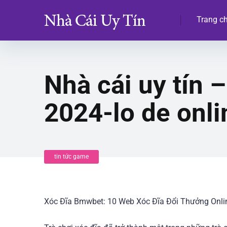
Trang c
Nhà cái uy tín 
2024-lo de onli
tin tức game
Xóc Đĩa Bmwbet: 10 Web Xóc Đĩa Đổi Thưởng Onli