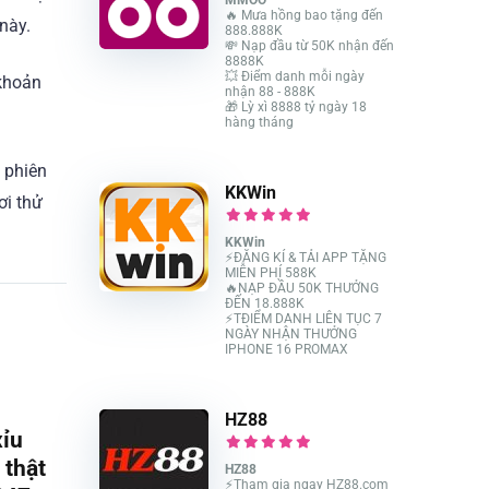
MMOO
🔥 Mưa hồng bao tặng đến
này.
888.888K
💸 Nạp đầu từ 50K nhận đến
8888K
💥 Điểm danh mỗi ngày
 khoản
nhận 88 - 888K
🎁 Lỳ xì 8888 tỷ ngày 18
hàng tháng
 phiên
KKWin
ơi thử
KKWin
⚡️ĐĂNG KÍ & TẢI APP TẶNG
MIỄN PHÍ 588K
🔥NẠP ĐẦU 50K THƯỞNG
ĐẾN 18.888K
⚡️TĐIỂM DANH LIÊN TỤC 7
NGÀY NHẬN THƯỞNG
IPHONE 16 PROMAX
HZ88
xỉu
 thật
HZ88
⚡Tham gia ngay HZ88.com