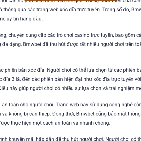
hơi casino phổ biến nhất trên thế giới. Với sự phát triển của cô
hà thông qua các trang web xóc đĩa trực tuyến. Trong số đó, Bm
ne uy tín hàng đầu.
ếng, chuyên cung cấp các trò chơi casino trực tuyến, bao gồm c
g đa dạng, Bmwbet đã thu hút được rất nhiều người chơi trên to
 phiên bản xóc đĩa. Người chơi có thể lựa chọn từ các phiên b
đĩa 3 lá, đến các phiên bản hiện đại như xóc đĩa trực tuyến vớ
 Điều này giúp người chơi có nhiều sự lựa chọn và trải nghiệm m
 an toàn cho người chơi. Trang web này sử dụng công nghệ cô
n và không bị can thiệp. Đồng thời, Bmwbet cũng bảo mật thông 
 được thực hiện một cách an toàn và nhanh chóng.
nh khuyến mãi hấp dẫn để thu hút người chơi. Người chơi có t