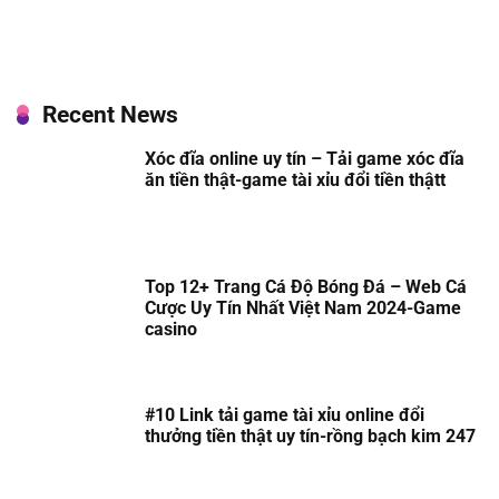
Recent News
Xóc đĩa online uy tín – Tải game xóc đĩa
ăn tiền thật-game tài xỉu đổi tiền thậtt
Top 12+ Trang Cá Độ Bóng Đá – Web Cá
Cược Uy Tín Nhất Việt Nam 2024-Game
casino
#10 Link tải game tài xỉu online đổi
thưởng tiền thật uy tín-rồng bạch kim 247