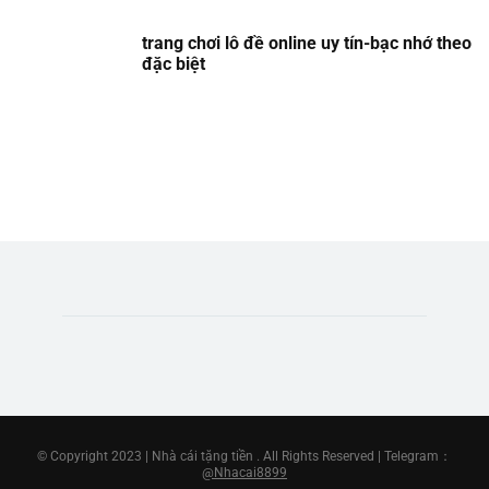
trang chơi lô đề online uy tín-bạc nhớ theo
đặc biệt
© Copyright 2023 | Nhà cái tặng tiền . All Rights Reserved | Telegram：
@Nhacai8899