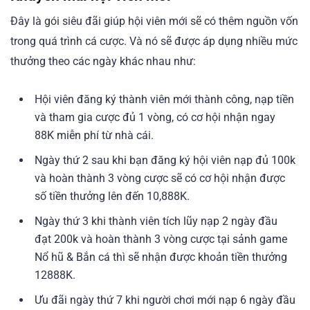
Đây là gói siêu đãi giúp hội viên mới sẽ có thêm nguồn vốn
trong quá trình cá cược. Và nó sẽ được áp dụng nhiều mức
thưởng theo các ngày khác nhau như:
Hội viên đăng ký thành viên mới thành công, nạp tiền
và tham gia cược đủ 1 vòng, có cơ hội nhận ngay
88K miễn phí từ nhà cái.
Ngày thứ 2 sau khi bạn đăng ký hội viên nạp đủ 100k
và hoàn thành 3 vòng cược sẽ có cơ hội nhận được
số tiền thưởng lên đến 10,888K.
Ngày thứ 3 khi thành viên tích lũy nạp 2 ngày đầu
đạt 200k và hoàn thành 3 vòng cược tại sảnh game
Nổ hũ & Bắn cá thì sẽ nhận được khoản tiền thưởng
12888K.
Ưu đãi ngày thứ 7 khi người chơi mới nạp 6 ngày đầu