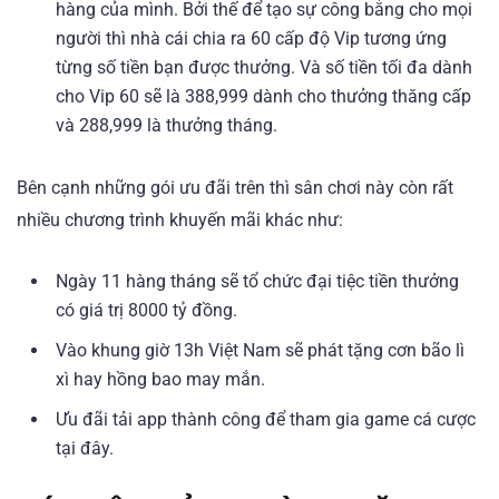
hàng của mình. Bởi thế để tạo sự công bằng cho mọi
người thì nhà cái chia ra 60 cấp độ Vip tương ứng
từng số tiền bạn được thưởng. Và số tiền tối đa dành
cho Vip 60 sẽ là 388,999 dành cho thưởng thăng cấp
và 288,999 là thưởng tháng.
Bên cạnh những gói ưu đãi trên thì sân chơi này còn rất
nhiều chương trình khuyến mãi khác như:
Ngày 11 hàng tháng sẽ tổ chức đại tiệc tiền thưởng
có giá trị 8000 tỷ đồng.
Vào khung giờ 13h Việt Nam sẽ phát tặng cơn bão lì
xì hay hồng bao may mắn.
Ưu đãi tải app thành công để tham gia game cá cược
tại đây.