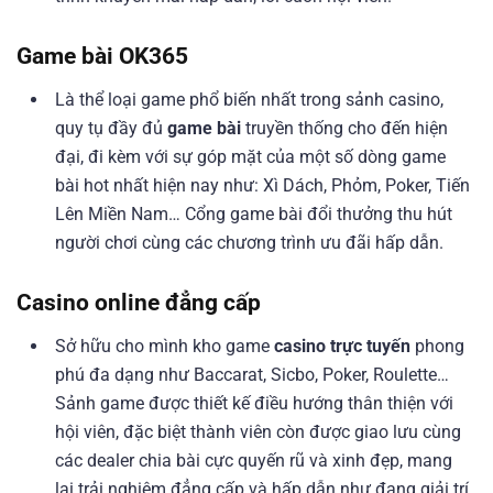
Game bài OK365
Là thể loại game phổ biến nhất trong sảnh casino,
quy tụ đầy đủ
game bài
truyền thống cho đến hiện
đại, đi kèm với sự góp mặt của một số dòng game
bài hot nhất hiện nay như: Xì Dách, Phỏm, Poker, Tiến
Lên Miền Nam… Cổng game bài đổi thưởng thu hút
người chơi cùng các chương trình ưu đãi hấp dẫn.
Casino online đẳng cấp
Sở hữu cho mình kho game
casino trực tuyến
phong
phú đa dạng như Baccarat, Sicbo, Poker, Roulette…
Sảnh game được thiết kế điều hướng thân thiện với
hội viên, đặc biệt thành viên còn được giao lưu cùng
các dealer chia bài cực quyến rũ và xinh đẹp, mang
lại trải nghiệm đẳng cấp và hấp dẫn như đang giải trí