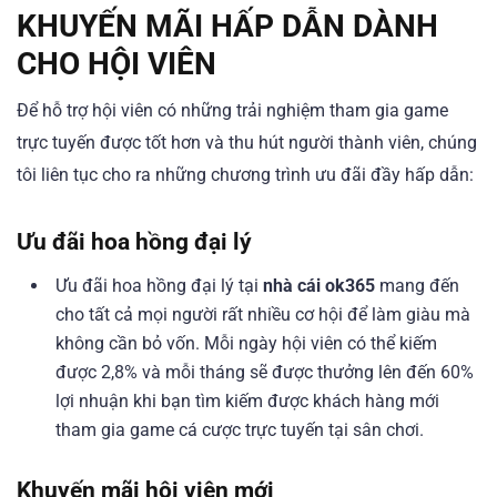
KHUYẾN MÃI HẤP DẪN DÀNH
CHO HỘI VIÊN
Để hỗ trợ hội viên có những trải nghiệm tham gia game
trực tuyến được tốt hơn và thu hút người thành viên, chúng
tôi liên tục cho ra những chương trình ưu đãi đầy hấp dẫn:
Ưu đãi hoa hồng đại lý
Ưu đãi hoa hồng đại lý tại
nhà cái ok365
mang đến
cho tất cả mọi người rất nhiều cơ hội để làm giàu mà
không cần bỏ vốn. Mỗi ngày hội viên có thể kiếm
được 2,8% và mỗi tháng sẽ được thưởng lên đến 60%
lợi nhuận khi bạn tìm kiếm được khách hàng mới
tham gia game cá cược trực tuyến tại sân chơi.
Khuyến mãi hội viên mới