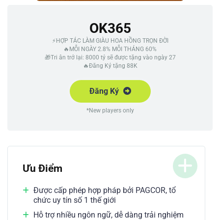
OK365
⚡️HỢP TÁC LÀM GIÀU HOA HỒNG TRỌN ĐỜI
🔥MỖI NGÀY 2.8% MỖI THÁNG 60%
🎁Tri ân trở lại: 8000 tỷ sẽ được tặng vào ngày 27
🔥Đăng Ký tặng 88K
Đăng Ký
*New players only
Ưu Điểm
Được cấp phép hợp pháp bởi PAGCOR, tổ
chức uy tín số 1 thế giới
Hỗ trợ nhiều ngôn ngữ, dễ dàng trải nghiệm