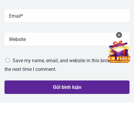
✕
Save my name, email, and website in this browser for
the next time I comment.