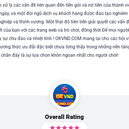
i xử lý các vấn đề liên quan đến tiền gửi và rút tiền của thành v
ngày, và một đội ngũ dịch vụ khách hàng được đào tạo nghiêm 
ghiệp và thịnh vượng. Một thái độ tiên tiến giải quyết các vấn 
ết của bạn với các trang web và trò chơi, đồng thời Để mọi người
 sự chu đáo và nhiệt tình ! OKVND.COM mang lại cho các hội v
ương thức ưu đãi đặc biệt chưa từng thấy trong những nền tản
c chắn đây là sự lựa chọn khôn ngoan nhất cho người chơi!
Overall Rating