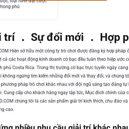
ược, loại hình đặt cược
phong phú
i trí ． Sự đổi mới ． Hợp 
OM Hiện sở hữu một công ty trò chơi được đăng ký hợp pháp 
ất cả các hoạt động kinh doanh cờ bạc đều tuân theo hiệp ước c
h phủ Costa Rica. Trong thị trường cờ bạc trực tuyến ngày càng
i không ngừng tìm kiếm những đổi mới và thay đổi, và chúng tô
c phương pháp trò chơi khác nhau với đội ngũ sáng tạo đáng tự
i. Cung cấp cho khách hàng ngay lập tức, Mục đích chính của 
.COM chúng tôi là các sản phẩm giải trí kích thích, chu đáo và
ng cao.
ứng nhiều nhu cầu giải trí khác nhau