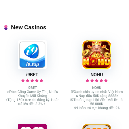
New Casinos
i9BET
NOHU
i9BET
NOHU
⭐️i9bet Cổng Game Uy Tín , Nhiều
💯Xanh chín uy tín nhất Việt Nam
Khuyến Mãi Khủng
🔥Nạp đầu 50K tặng 8888K
⭐️Tặng 150k free khi đăng ký. Hoàn
🎁Thưởng nạp Hội Viên Mới lên tới
trả lên đến 3.3%！
58.888K
💸Hoàn trả cực khủng đến 2%