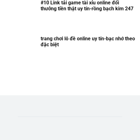
#10 Link tải game tài xỉu online đổi
thưởng tiền thật uy tín-rồng bạch kim 247
trang chơi lô đề online uy tín-bạc nhớ theo
đặc biệt