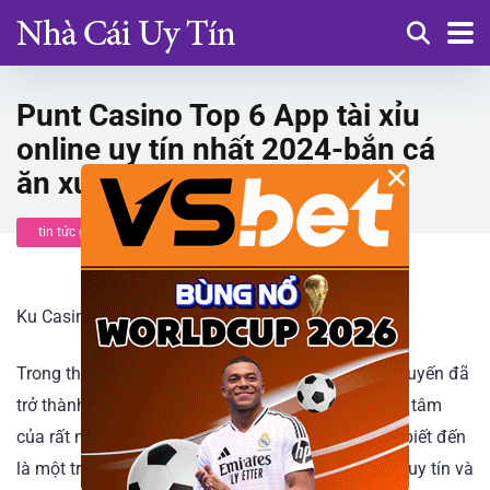
Punt Casino Top 6 App tài xỉu
online uy tín nhất 2024-bắn cá
×
ăn xu đổi thưởng
tin tức game
Ku Casino – Top game bài đổi thưởng uy tín 2023
Trong thời đại công nghệ 4.0, việc chơi game trực tuyến đã
trở thành một trào lưu phổ biến và thu hút sự quan tâm
của rất nhiều người. Trong số đó, Ku Casino được biết đến
là một trong những nền tảng game bài đổi thưởng uy tín và