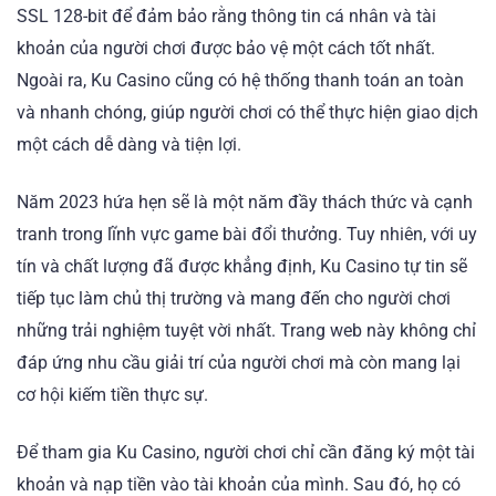
SSL 128-bit để đảm bảo rằng thông tin cá nhân và tài
khoản của người chơi được bảo vệ một cách tốt nhất.
Ngoài ra, Ku Casino cũng có hệ thống thanh toán an toàn
và nhanh chóng, giúp người chơi có thể thực hiện giao dịch
một cách dễ dàng và tiện lợi.
Năm 2023 hứa hẹn sẽ là một năm đầy thách thức và cạnh
tranh trong lĩnh vực game bài đổi thưởng. Tuy nhiên, với uy
tín và chất lượng đã được khẳng định, Ku Casino tự tin sẽ
tiếp tục làm chủ thị trường và mang đến cho người chơi
những trải nghiệm tuyệt vời nhất. Trang web này không chỉ
đáp ứng nhu cầu giải trí của người chơi mà còn mang lại
cơ hội kiếm tiền thực sự.
Để tham gia Ku Casino, người chơi chỉ cần đăng ký một tài
khoản và nạp tiền vào tài khoản của mình. Sau đó, họ có