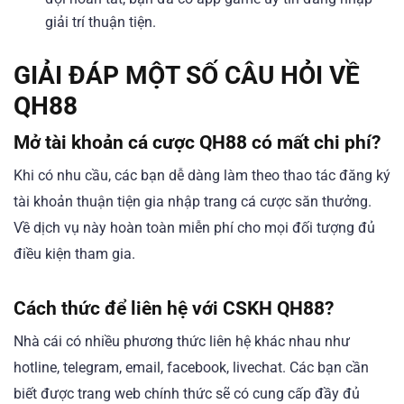
giải trí thuận tiện.
GIẢI ĐÁP MỘT SỐ CÂU HỎI VỀ
QH88
Mở tài khoản cá cược QH88 có mất chi phí?
Khi có nhu cầu, các bạn dễ dàng làm theo thao tác đăng ký
tài khoản thuận tiện gia nhập trang cá cược săn thưởng.
Về dịch vụ này hoàn toàn miễn phí cho mọi đối tượng đủ
điều kiện tham gia.
Cách thức để liên hệ với CSKH QH88?
Nhà cái có nhiều phương thức liên hệ khác nhau như
hotline, telegram, email, facebook, livechat. Các bạn cần
biết được trang web chính thức sẽ có cung cấp đầy đủ