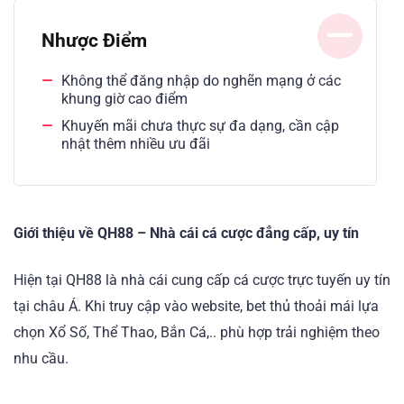
Nhược Điểm
Không thể đăng nhập do nghẽn mạng ở các
khung giờ cao điểm
Khuyến mãi chưa thực sự đa dạng, cần cập
nhật thêm nhiều ưu đãi
Giới thiệu về QH88 – Nhà cái cá cược đẳng cấp, uy tín
Hiện tại QH88 là nhà cái cung cấp cá cược trực tuyến uy tín
tại châu Á. Khi truy cập vào website, bet thủ thoải mái lựa
chọn Xổ Số, Thể Thao, Bắn Cá,.. phù hợp trải nghiệm theo
nhu cầu.