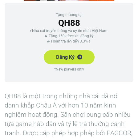
Tặng thưởng tại
QH88
⚡Nhà cái truyền thống và uy tín nhất Việt Nam.
🔥 Tặng 150k free khi đăng ký.
🔥 Hoàn trả lên đến 3.3%！
Đăng Ký
*New players only
QH88 là một trong những nhà cái đã nổi
danh khắp Châu Á với hơn 10 năm kinh
nghiệm hoạt động. Sân chơi cung cấp nhiều
tựa game hấp dẫn và tỷ lệ trả thưởng canh
tranh. Được cấp phép hợp pháp bởi PAGCOR,