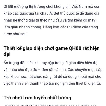
QH88 mở rộng thị trường chơi không chỉ Việt Nam mà còn
khắp các quốc gia tại châu Á. Bet thủ quốc tế dễ dàng gia
nhập hệ thống giải trí theo nhu cầu và tìm kiếm cơ may
làm giàu nhanh chóng. Hàng loạt các ưu điểm của trang
cược như sau:
Thiết kế giao diện chơi game QH88 rất hiện
đại
Ấn tượng đầu tiên khi truy cập trang là giao diện hiện đại
với màu chủ đạo đỏ – đen rất cá tính. Các chuyên mục sắp
xếp khoa học, nút chức năng rất dễ sử dụng, thoải mái cho
việc thành viên thành thạo trải nghiệm trên thiết bị điện tử.
Trò chơi trực tuyến chất lượng