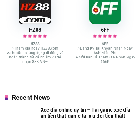
HZ88
6FF
HZ88
6FF
⚡Tham gia ngay HZ88.com
⚡Đăng Ký Tài Khoản Nhận Ngay
🔥chỉ cần tải ứng dụng di động và
66K Miễn Phí
hoàn thành tất cả nhiệm vụ để
🔥Mời Bạn Bè Tham Gia Nhận Ngay
nhận 88K VNĐ
666K
Recent News
Xóc đĩa online uy tín – Tải game xóc đĩa
ăn tiền thật-game tài xỉu đổi tiền thậtt