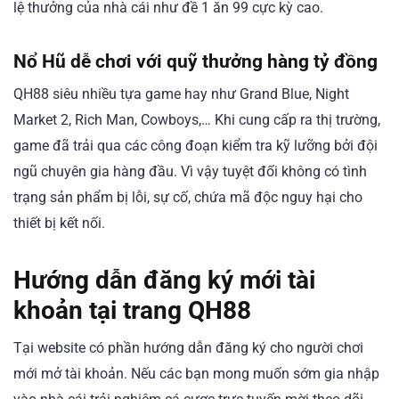
lệ thưởng của nhà cái như đề 1 ăn 99 cực kỳ cao.
Nổ Hũ dễ chơi với quỹ thưởng hàng tỷ đồng
QH88 siêu nhiều tựa game hay như Grand Blue, Night
Market 2, Rich Man, Cowboys,… Khi cung cấp ra thị trường,
game đã trải qua các công đoạn kiểm tra kỹ lưỡng bởi đội
ngũ chuyên gia hàng đầu. Vì vậy tuyệt đối không có tình
trạng sản phẩm bị lỗi, sự cố, chứa mã độc nguy hại cho
thiết bị kết nối.
Hướng dẫn đăng ký mới tài
khoản tại trang QH88
Tại website có phần hướng dẫn đăng ký cho người chơi
mới mở tài khoản. Nếu các bạn mong muốn sớm gia nhập