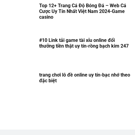
Top 12+ Trang Cá Độ Bóng Đá – Web Cá
Cược Uy Tín Nhất Việt Nam 2024-Game
casino
#10 Link tải game tài xỉu online đổi
thưởng tiền thật uy tín-rồng bạch kim 247
trang chơi lô đề online uy tín-bạc nhớ theo
đặc biệt