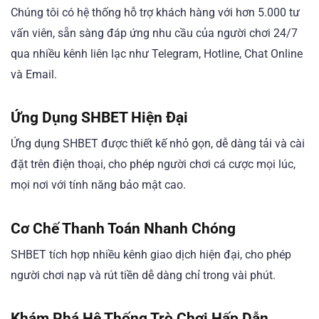
Chúng tôi có hệ thống hỗ trợ khách hàng với hơn 5.000 tư
vấn viên, sẵn sàng đáp ứng nhu cầu của người chơi 24/7
qua nhiều kênh liên lạc như Telegram, Hotline, Chat Online
và Email.
Ứng Dụng SHBET Hiện Đại
Ứng dụng SHBET được thiết kế nhỏ gọn, dễ dàng tải và cài
đặt trên điện thoại, cho phép người chơi cá cược mọi lúc,
mọi nơi với tính năng bảo mật cao.
Cơ Chế Thanh Toán Nhanh Chóng
SHBET tích hợp nhiều kênh giao dịch hiện đại, cho phép
người chơi nạp và rút tiền dễ dàng chỉ trong vài phút.
Khám Phá Hệ Thống Trò Chơi Hấp Dẫn