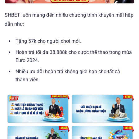
SHBET luôn mang đến nhiều chương trình khuyến mãi hấp
dẫn như:
Tặng 57k cho người chơi mới.
Hoàn trả tối đa 38.888k cho cược thể thao trong mùa
Euro 2024.
Nhiều ưu đãi hoàn trả không giới hạn cho tất cả
thành viên.