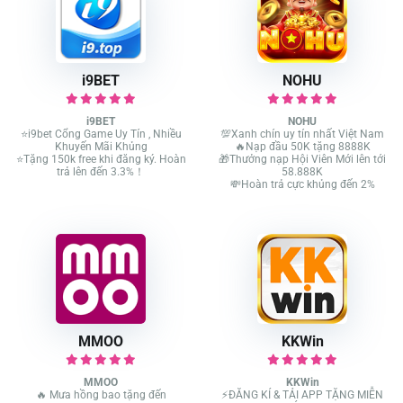
i9BET
NOHU
i9BET
NOHU
⭐️i9bet Cổng Game Uy Tín , Nhiều
💯Xanh chín uy tín nhất Việt Nam
Khuyến Mãi Khủng
🔥Nạp đầu 50K tặng 8888K
⭐️Tặng 150k free khi đăng ký. Hoàn
🎁Thưởng nạp Hội Viên Mới lên tới
trả lên đến 3.3%！
58.888K
💸Hoàn trả cực khủng đến 2%
MMOO
KKWin
MMOO
KKWin
🔥 Mưa hồng bao tặng đến
⚡️ĐĂNG KÍ & TẢI APP TẶNG MIỄN