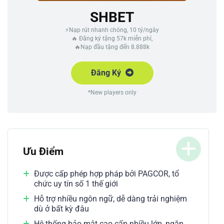
SHBET
⚡Nạp rút nhanh chóng, 10 tỷ/ngày
🔥 Đăng ký tặng 57k miễn phí,
🔥Nạp đầu tặng đến 8.888k
Đăng Ký
*New players only
Ưu Điểm
Được cấp phép hợp pháp bởi PAGCOR, tổ
chức uy tín số 1 thế giới
Hỗ trợ nhiều ngôn ngữ, dễ dàng trải nghiệm
dù ở bất kỳ đâu
Hệ thống bảo mật cao cấp nhiều lớp, ngăn