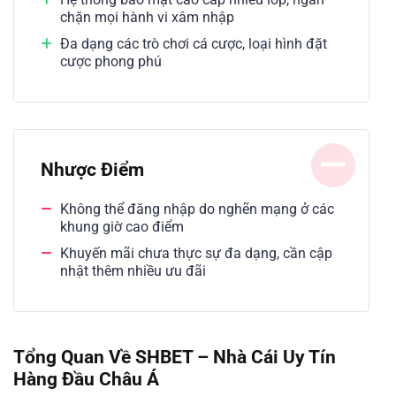
chặn mọi hành vi xâm nhập
Đa dạng các trò chơi cá cược, loại hình đặt
cược phong phú
Nhược Điểm
Không thể đăng nhập do nghẽn mạng ở các
khung giờ cao điểm
Khuyến mãi chưa thực sự đa dạng, cần cập
nhật thêm nhiều ưu đãi
Tổng Quan Về SHBET – Nhà Cái Uy Tín
Hàng Đầu Châu Á