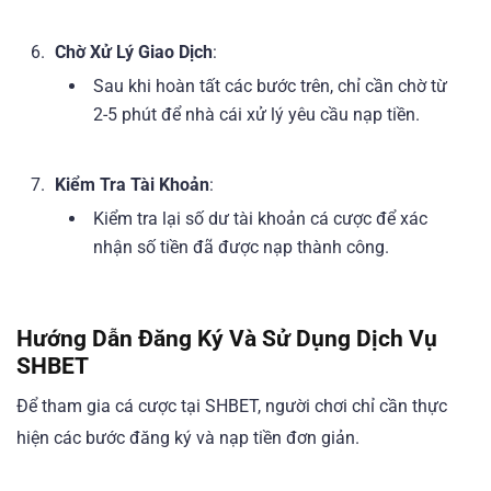
Chờ Xử Lý Giao Dịch
:
Sau khi hoàn tất các bước trên, chỉ cần chờ từ
2-5 phút để nhà cái xử lý yêu cầu nạp tiền.
Kiểm Tra Tài Khoản
:
Kiểm tra lại số dư tài khoản cá cược để xác
nhận số tiền đã được nạp thành công.
Hướng Dẫn Đăng Ký Và Sử Dụng Dịch Vụ
SHBET
Để tham gia cá cược tại SHBET, người chơi chỉ cần thực
hiện các bước đăng ký và nạp tiền đơn giản.