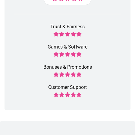
Trust & Fairness
Games & Software
Bonuses & Promotions
Customer Support