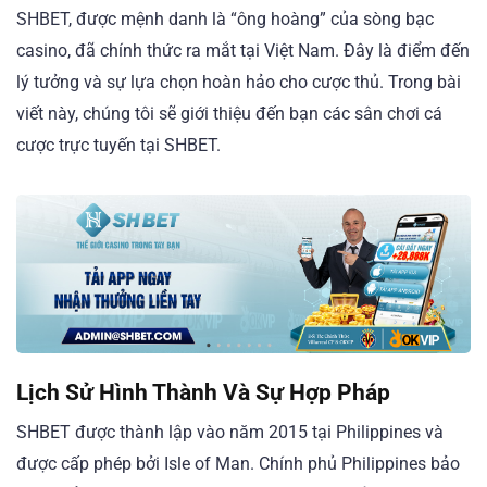
SHBET, được mệnh danh là “ông hoàng” của sòng bạc
casino, đã chính thức ra mắt tại Việt Nam. Đây là điểm đến
lý tưởng và sự lựa chọn hoàn hảo cho cược thủ. Trong bài
viết này, chúng tôi sẽ giới thiệu đến bạn các sân chơi cá
cược trực tuyến tại SHBET.
Lịch Sử Hình Thành Và Sự Hợp Pháp
SHBET được thành lập vào năm 2015 tại Philippines và
được cấp phép bởi Isle of Man. Chính phủ Philippines bảo