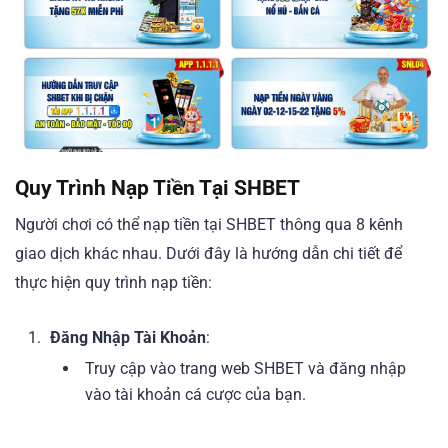
Quy Trình Nạp Tiền Tại SHBET
Người chơi có thể nạp tiền tại SHBET thông qua 8 kênh
giao dịch khác nhau. Dưới đây là hướng dẫn chi tiết để
thực hiện quy trình nạp tiền:
Đăng Nhập Tài Khoản
:
Truy cập vào trang web SHBET và đăng nhập
vào tài khoản cá cược của bạn.