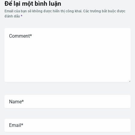
Để lại một bình luận
Email của bạn sẽ không được hiển thị công khai.
Các trường bắt buộc được
đánh dấu
*