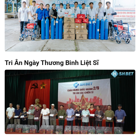
Tri Ân Ngày Thương Binh Liệt Sĩ