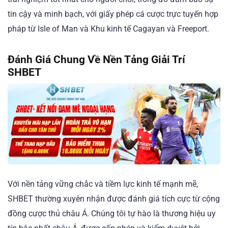
tin cậy và minh bạch, với giấy phép cá cược trực tuyến hợp
pháp từ Isle of Man và Khu kinh tế Cagayan và Freeport.
Đánh Giá Chung Về Nền Tảng Giải Trí
SHBET
Với nền tảng vững chắc và tiềm lực kinh tế mạnh mẽ,
SHBET thường xuyên nhận được đánh giá tích cực từ cộng
đồng cược thủ châu Á. Chúng tôi tự hào là thương hiệu uy