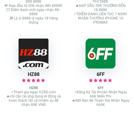
888.888K
PHÍ 588K
💸 Nạp đầu từ 50K nhận đến 8888K
🔥NẠP ĐẦU 50K THƯỞNG ĐẾN
💥 Điểm danh mỗi ngày nhận 88 -
18.888K
888K
⚡️TĐIỂM DANH LIÊN TỤC 7 NGÀY
🎁 Lỳ xì 8888 tỷ ngày 18 hàng
NHẬN THƯỞNG IPHONE 16
tháng
PROMAX
HZ88
6FF
HZ88
6FF
⚡Tham gia ngay HZ88.com
⚡Đăng Ký Tài Khoản Nhận Ngay
🔥chỉ cần tải ứng dụng di động và
66K Miễn Phí
hoàn thành tất cả nhiệm vụ để
🔥Mời Bạn Bè Tham Gia Nhận Ngay
nhận 88K VNĐ
666K