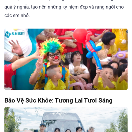
quà ý nghĩa, tạo nên những kỷ niệm đẹp và rạng ngời cho
các em nhỏ.
Bảo Vệ Sức Khỏe: Tương Lai Tươi Sáng