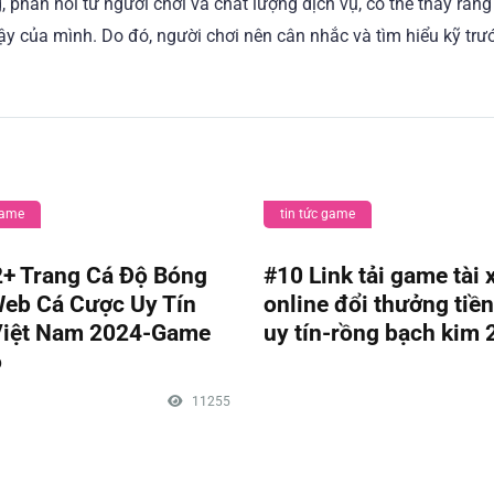
, phản hồi từ người chơi và chất lượng dịch vụ, có thể thấy rằn
ậy của mình. Do đó, người chơi nên cân nhắc và tìm hiểu kỹ trướ
game
tin tức game
2+ Trang Cá Độ Bóng
#10 Link tải game tài 
Web Cá Cược Uy Tín
online đổi thưởng tiền
Việt Nam 2024-Game
uy tín-rồng bạch kim 
o
11255