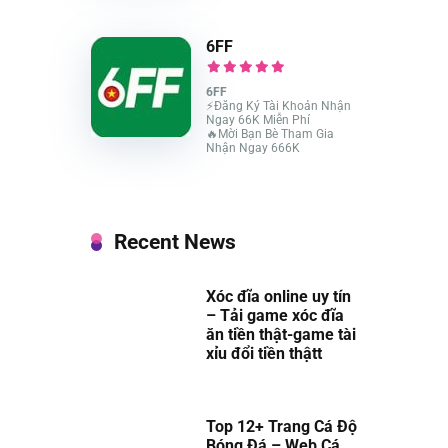
6FF
6FF
⚡Đăng Ký Tài Khoản Nhận
Ngay 66K Miễn Phí
🔥Mời Bạn Bè Tham Gia
Nhận Ngay 666K
Recent News
Xóc đĩa online uy tín
– Tải game xóc đĩa
ăn tiền thật-game tài
xỉu đổi tiền thậtt
Top 12+ Trang Cá Độ
Bóng Đá – Web Cá