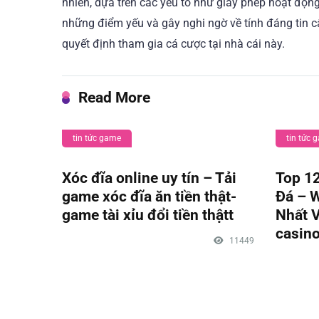
nhiên, dựa trên các yếu tố như giấy phép hoạt động
những điểm yếu và gây nghi ngờ về tính đáng tin c
quyết định tham gia cá cược tại nhà cái này.
Read More
tin tức game
tin tức 
Xóc đĩa online uy tín – Tải
Top 1
game xóc đĩa ăn tiền thật-
Đá – 
game tài xỉu đổi tiền thậtt
Nhất 
casin
11449