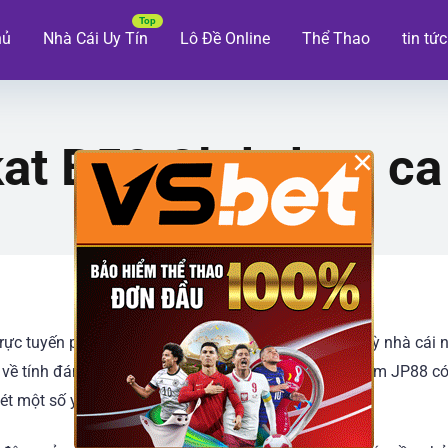
hủ
Nhà Cái Uy Tín
Lô Đề Online
Thể Thao
tin tứ
bkat B52 Club-ban c
×
ực tuyến phổ biến tại Việt Nam. Tuy nhiên, như bất kỳ nhà cái 
 về tính đáng tin cậy của mình. Vì vậy, để đánh giá xem JP88 có
ét một số yếu tố quan trọng.