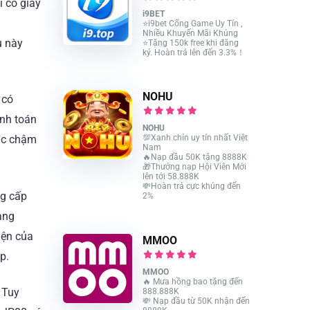
i có giấy
i9BET
⭐️i9bet Cổng Game Uy Tín ,
Nhiều Khuyến Mãi Khủng
u này
⭐️Tặng 150k free khi đăng
ký. Hoàn trả lên đến 3.3%！
NOHU
 có
anh toán
NOHU
oặc chậm
💯Xanh chín uy tín nhất Việt
Nam
🔥Nạp đầu 50K tặng 8888K
🎁Thưởng nạp Hội Viên Mới
lên tới 58.888K
💸Hoàn trả cực khủng đến
ng cấp
2%
àng
iện của
MMOO
p.
MMOO
🔥 Mưa hồng bao tặng đến
 Tuy
888.888K
💸 Nạp đầu từ 50K nhận đến